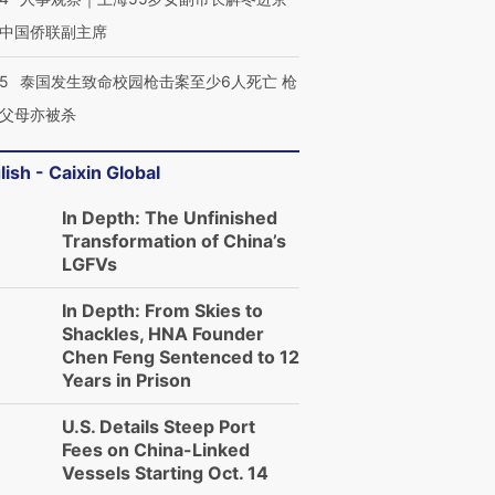
中国侨联副主席
45
泰国发生致命校园枪击案至少6人死亡 枪
父母亦被杀
lish - Caixin Global
In Depth: The Unfinished
Transformation of China’s
LGFVs
In Depth: From Skies to
Shackles, HNA Founder
Chen Feng Sentenced to 12
Years in Prison
U.S. Details Steep Port
Fees on China-Linked
Vessels Starting Oct. 14