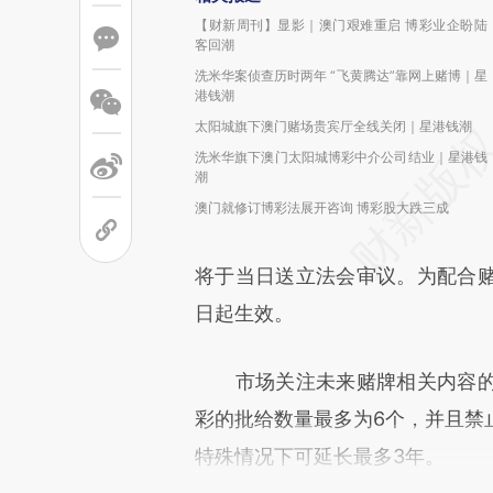
【财新周刊】显影｜澳门艰难重启 博彩业企盼陆
客回潮
洗米华案侦查历时两年 “飞黄腾达”靠网上赌博｜星
港钱潮
太阳城旗下澳门赌场贵宾厅全线关闭｜星港钱潮
洗米华旗下澳门太阳城博彩中介公司结业｜星港钱
潮
澳门就修订博彩法展开咨询 博彩股大跌三成
将于当日送立法会审议。为配合
日起生效。
市场关注未来赌牌相关内容的
彩的批给数量最多为6个，并且禁
特殊情况下可延长最多3年。