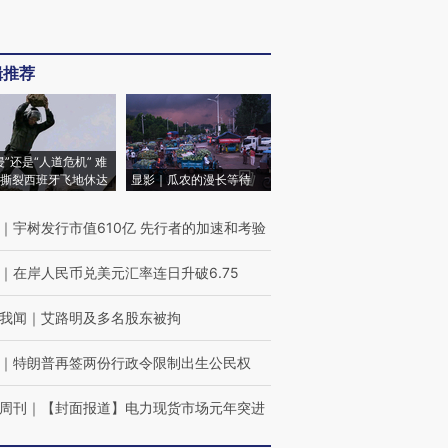
辑推荐
侵”还是“人道危机” 难
撕裂西班牙飞地休达
显影｜瓜农的漫长等待
｜
宇树发行市值610亿 先行者的加速和考验
｜
在岸人民币兑美元汇率连日升破6.75
我闻
｜
艾路明及多名股东被拘
｜
特朗普再签两份行政令限制出生公民权
周刊
｜
【封面报道】电力现货市场元年突进