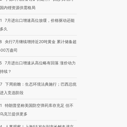
技“链”接产
【特别呈现】寻找100种
CFO：不靠规模取胜，华
【特别呈
有意思的生活方式·第三对
住三大增长引擎是什么？
有意思的
国内锂资源供需格局
1
7月进出口增速高位放缓，价格驱动还能
多久
8
央行7月继续增持近20吨黄金 累计储备超
600万盎司
5
7月进出口增速从高位略有回落 涨价动力
持续？
07
下周前瞻：生态环境法典施行；巴西总统
进入竞选阶段
1
特朗普坚称美国防空弹药库存充足 但不
乌克兰提供更多
24
人事观察｜上海55岁女副市长解冬进京