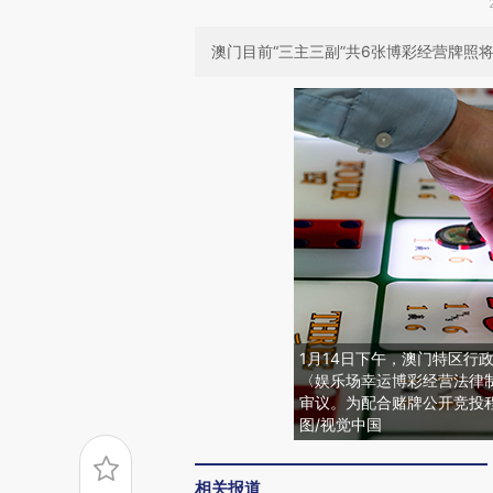
澳门目前“三主三副”共6张博彩经营牌照将
1月14日下午，澳门特区行政
〈娱乐场幸运博彩经营法律
审议。为配合赌牌公开竞投
图/视觉中国
相关报道