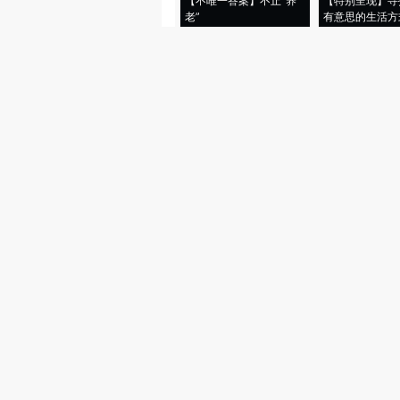
【不唯一答案】不止“养
【特别呈现】寻
老”
有意思的生活方