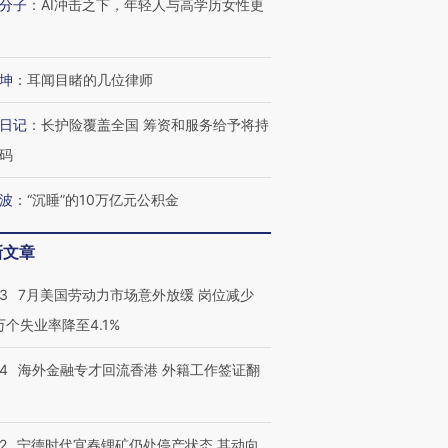
分子
：
AI冲击之下，年轻人与高学历女性更
坤
：
耳闻目睹的几位律师
日记
：
长护险覆盖全国 筹资和服务给予将持
码
波
：
“沉睡”的10万亿元公积金
新文章
跨国走私7万
视线｜被称为“蟑螂”的印
视线｜“入侵”还是“人道危
43
7月美国劳动力市场意外放缓 岗位减少
检体内含3种
度Z世代 用街头抗争将教
机”？难民潮撕裂西班牙
秘鲁纳斯
育部长拱下台
飞地休达
13人遇难
3万个失业率降至4.1%
14
海外金融专才回流香港 外籍工作签证翻
进第四届链博
【商旅对话】华住集团
2
宁德时代宜春锂矿仍处停产状态 其动向