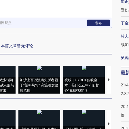
知识
受伤
新网观点
丁金
发布
村夫
续加
本篇文章暂无评论
吴晓
最
致多瑙河
加沙上百万流离失所者困
视线｜HYROX的吸金
马航飞行员
21:
二战沉船与
于“塑料烤箱” 高温引发健
术：是什么让中产们甘
粒摇头丸 尿
露出
康危机
心“花钱找虐”？
毒品
2.
20:
倍
【推广】走
20:1