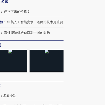
新名家
：
停不下来的价格？
恒
：
中美人工智能竞争：道路比技术更重要
：
海外能源供给缺口对中国的影响
频
客
：
多看少动