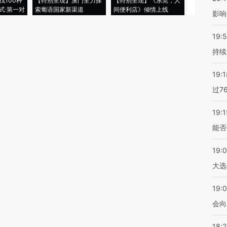
找100种
【特别呈现】澳门全力探
【特别呈现】《东莞，人
会，让数智科
式·第一对
索葡语国家新渠道
间便利店》倾情上线
业
影响
19:5
持续
19:1
过7
19:1
能否
19:
大选
19:0
会向
18: