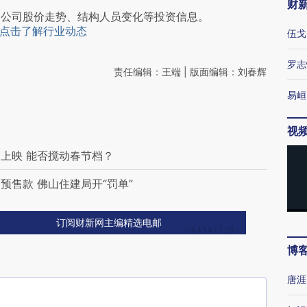
财
阅公司股价走势、结构人员变化等投资信息。
点击了解行业动态
伍戈
罗志
责任编辑：王端 | 版面编辑：刘春辉
易峘
视
上映 能否搅动春节档？
售款 佛山住建局开“罚单”
订阅财新网主编精选电邮
博
唐涯