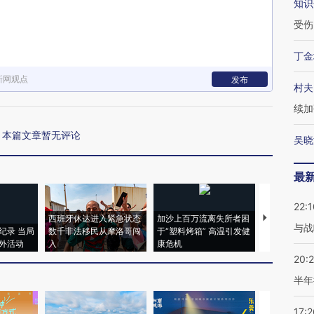
知识
受伤
丁金
新网观点
发布
村夫
续加
本篇文章暂无评论
吴晓
最
22:1
西班牙休达进入紧急状态
加沙上百万流离失所者困
视线｜HYR
与战
纪录 当局
数千非法移民从摩洛哥闯
于“塑料烤箱” 高温引发健
术：是什么
外活动
入
康危机
心“花钱找虐
20:
半年
17:2