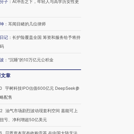
分子
：
AI冲击之下，年轻人与高学历女性更
坤
：
耳闻目睹的几位律师
日记
：
长护险覆盖全国 筹资和服务给予将持
码
波
：
“沉睡”的10万亿元公积金
新文章
0
宇树科技IPO估值600亿元 DeepSeek参
OX的吸金
马航飞行员跨国走私7万
视线｜被称为“蟑螂”的印
略配售
让中产们甘
粒摇头丸 尿检体内含3种
度Z世代 用街头抗争将教
秘鲁纳斯
”？
毒品
育部长拱下台
13人遇难
22
油气市场剧烈波动现套利空间 嘉能可上
扭亏、净利增超50亿美元
6
贝恩资本宣布收购贡茶 在中国大陆无法