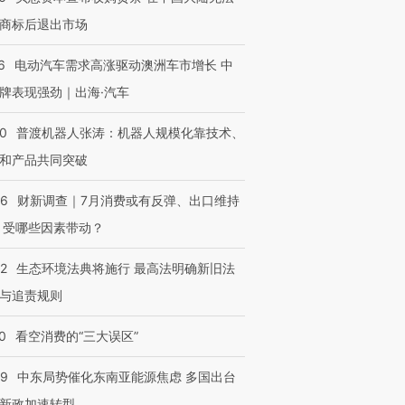
进第四届链博
【商旅对话】华住集团
商标后退出市场
技“链”接产
【特别呈现】寻找100种
CFO：不靠规模取胜，华
【特别呈
有意思的生活方式·第三对
住三大增长引擎是什么？
有意思的
6
电动汽车需求高涨驱动澳洲车市增长 中
牌表现强劲｜出海·汽车
00
普渡机器人张涛：机器人规模化靠技术、
和产品共同突破
56
财新调查｜7月消费或有反弹、出口维持
 受哪些因素带动？
42
生态环境法典将施行 最高法明确新旧法
与追责规则
0
看空消费的“三大误区”
59
中东局势催化东南亚能源焦虑 多国出台
新政加速转型