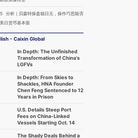
05
分析｜贝森特操盘稳日元，操作巧思能否
美日货币基本面
lish - Caixin Global
In Depth: The Unfinished
Transformation of China’s
LGFVs
In Depth: From Skies to
Shackles, HNA Founder
Chen Feng Sentenced to 12
Years in Prison
U.S. Details Steep Port
Fees on China-Linked
Vessels Starting Oct. 14
The Shady Deals Behind a