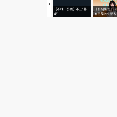
【不唯一答案】不止“养
【特别呈现】寻
老”
有意思的生活方