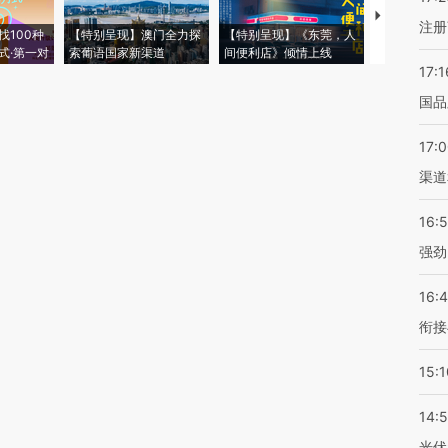
【推广】走
注册
找100种
【特别呈现】澳门全力探
【特别呈现】《东莞，人
会，让数智科
式·第一对
索葡语国家新渠道
间便利店》倾情上线
业
17:1
国品
17:
渠道
16:
强劲
16:
衔接
15:1
14:
光伏