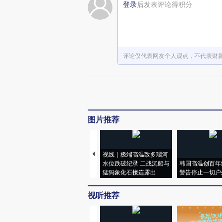
登录
后发表评论得积分
评论仅代表网友个人观点，不代表财
图片推荐
视线｜极端高温致多瑙河
水位跌破纪录 二战沉船与
韩国高温创百年
猛犸象化石接连露出
警告停止一切户
视听推荐