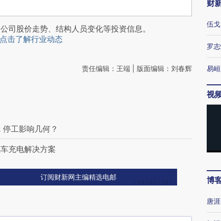
财
伍戈
阅公司股价走势、结构人员变化等投资信息。
点击了解行业动态
罗志
责任编辑：王端 | 版面编辑：刘春辉
易峘
视
 停工影响几何？
汽车充电解决方案
订阅财新网主编精选电邮
博
唐涯