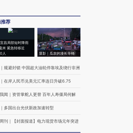
辑推荐
宜昌局部短时降雨
8毫米 紧急转移近
00人
显影｜瓜农的漫长等待
｜
规避封锁 中国超大油轮停靠埃及绕行非洲
｜
在岸人民币兑美元汇率连日升破6.75
我闻
｜
资管掌舵人更替 百年人寿僵局何解
｜
多国出台光伏新政加速转型
周刊
｜
【封面报道】电力现货市场元年突进