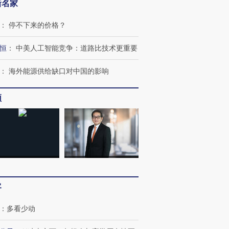
新名家
：
停不下来的价格？
恒
：
中美人工智能竞争：道路比技术更重要
：
海外能源供给缺口对中国的影响
频
客
：
多看少动