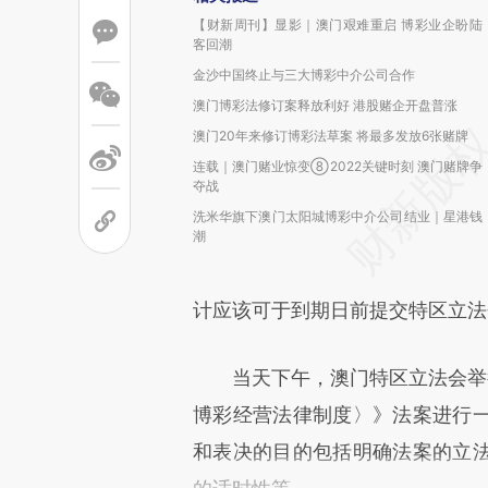
【财新周刊】显影｜澳门艰难重启 博彩业企盼陆
客回潮
金沙中国终止与三大博彩中介公司合作
澳门博彩法修订案释放利好 港股赌企开盘普涨
澳门20年来修订博彩法草案 将最多发放6张赌牌
连载｜澳门赌业惊变⑧2022关键时刻 澳门赌牌争
夺战
洗米华旗下澳门太阳城博彩中介公司结业｜星港钱
潮
计应该可于到期日前提交特区立法
当天下午，澳门特区立法会举行会
博彩经营法律制度〉》法案进行
和表决的目的包括明确法案的立