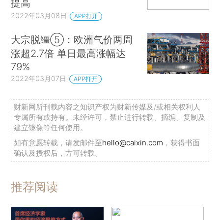
提高
2022年03月08日
APP打开
大宗脱缰⑤：欧洲气价两周
涨超2.7倍 单日最高涨幅达
79%
2022年03月07日
APP打开
财新网所刊载内容之知识产权为财新传媒及/或相关权利人
专属所有或持有。未经许可，禁止进行转载、摘编、复制及
建立镜像等任何使用。
如有意愿转载，请发邮件至
hello@caixin.com
，获得书面
确认及授权后，方可转载。
推荐阅读