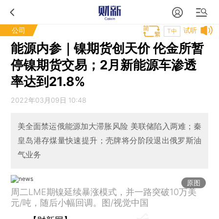
公司
试听
T中
能源内参｜镍期货创天价 伦金所暂
停镍期货交易；2月新能源车渗透
率达到21.8%
2022年03月09日 10:48
美全面禁运俄能源加大滞胀风险 美联储陷入两难；秦
皇岛港存煤量快速提升；壳牌将分阶段退出俄罗斯油
气业务
原图
周二LME期镍延续暴涨模式，并一路突破10万美
元/吨，随后小幅回调。图/视觉中国