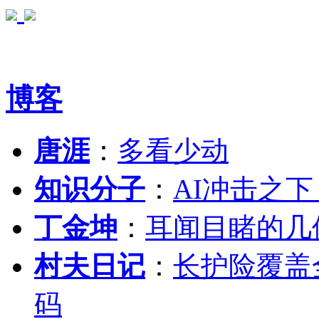
博客
唐涯
：
多看少动
知识分子
：
AI冲击之
丁金坤
：
耳闻目睹的几
村夫日记
：
长护险覆盖
码