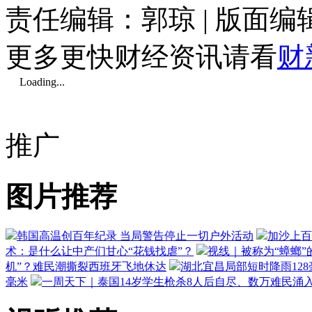
责任编辑：郭琼 | 版面
更多更快财经资讯请看
财
Loading...
推广
图片推荐
韩国高温创百年纪录 当局警告停止一切户外活动
加沙上百
术：是什么让中产们甘心“花钱找虐”？
视线｜被称为“蟑螂”
机”？难民潮撕裂西班牙飞地休达
湖北宜昌局部短时降雨128毫
毫米
一周天下｜泰国14岁学生枪杀8人后自尽、数万难民涌