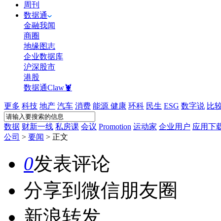
周刊
数据通
金融我闻
商圈
地缘图志
企业数据库
沪深股市
港股
数据通Claw🦞
更多
科技
地产
汽车
消费
能源
健康
环科
民生
ESG
数字说
比
数据
财新一线
私房课
会议
Promotion
运动家
企业用户
应用下
公司
>
要闻
>
正文
0
发表评论
分享到微信朋友圈
新浪转发