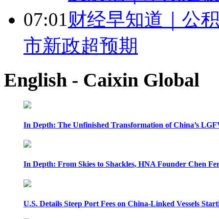
07:01
财经早知道｜公积
市新政超预期
English - Caixin Global
In Depth: The Unfinished Transformation of China’s LGF
In Depth: From Skies to Shackles, HNA Founder Chen Feng
U.S. Details Steep Port Fees on China-Linked Vessels Start