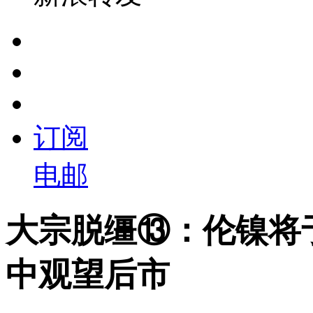
订阅
电邮
大宗脱缰⑬：伦镍将
中观望后市