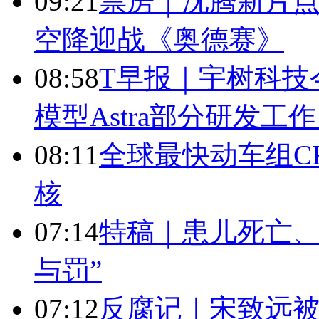
09:21
票房｜沈腾新片点
空降迎战《奥德赛》
08:58
T早报｜宇树科技今
模型Astra部分研发
08:11
全球最快动车组CR
核
07:14
特稿｜患儿死亡、
与罚”
07:12
反腐记｜宋致远被