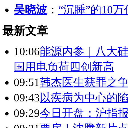
吴晓波
：
“沉睡”的10
最新文章
10:06
能源内参｜八大硅
国用电负荷四创新高
09:51
韩杰医生获罪之
09:43
以疾病为中心的
09:29
今日开盘：沪指报394