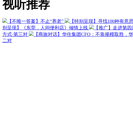
视听推荐
【不唯一答案】不止“养老”
【特别呈现】寻找100种有意
别呈现】《东莞，人间便利店》倾情上线
【推广】走进第四
方式·第三对
【商旅对话】华住集团CFO：不靠规模取胜，
二对