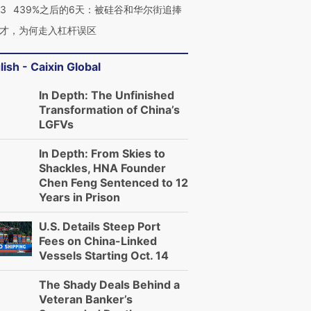
53
439%之后的6天：被硅谷和华尔街追捧
才，为何走入杠杆误区
lish - Caixin Global
In Depth: The Unfinished
Transformation of China’s
LGFVs
In Depth: From Skies to
Shackles, HNA Founder
Chen Feng Sentenced to 12
Years in Prison
U.S. Details Steep Port
Fees on China-Linked
Vessels Starting Oct. 14
The Shady Deals Behind a
Veteran Banker’s