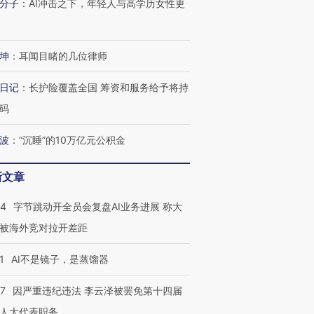
分子
：
AI冲击之下，年轻人与高学历女性更
坤
：
耳闻目睹的几位律师
日记
：
长护险覆盖全国 筹资和服务给予将持
码
波
：
“沉睡”的10万亿元公积金
新文章
44
字节跳动开全员会复盘AI业务进展 称大
被海外竞对拉开差距
1
AI不是镜子，是蒸馏器
07
因严重违纪违法 李云泽被罢免第十四届
人大代表职务