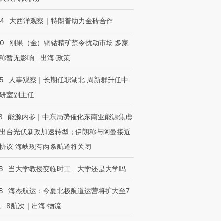
44
大西洋观察｜特朗普助力金砖合作
40
刚果（金）铜钴精矿禁令扰动市场 多家
称暂无影响 | 出海·政策
25
人事观察｜长期任职湖北 周新群升任中
跨国走私7万
视线｜被称为“蟑螂”的印
视线｜“入侵”还是“人道危
研室副主任
检体内含3种
度Z世代 用街头抗争将教
机”？难民潮撕裂西班牙
秘鲁纳斯
育部长拱下台
飞地休达
13人遇难
3
能源内参｜中东局势催化东南亚能源焦虑
出台光伏新政加速转型；伊朗称与阿曼接近
协议 海峡现有两条航道将关闭
进第四届链博
【商旅对话】华住集团
6
当大学教授变临时工，大学还是大学吗
技“链”接产
【特别呈现】寻找100种
CFO：不靠规模取胜，华
【特别呈
有意思的生活方式·第三对
住三大增长引擎是什么？
有意思的
8
海杰航运：今夏北极航道运营将扩大至7
、8航次｜出海·物流