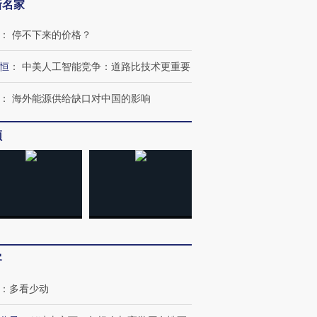
新名家
：
停不下来的价格？
恒
：
中美人工智能竞争：道路比技术更重要
：
海外能源供给缺口对中国的影响
频
客
：
多看少动