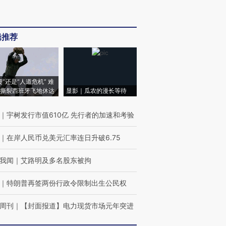
辑推荐
侵”还是“人道危机” 难
撕裂西班牙飞地休达
显影｜瓜农的漫长等待
｜
宇树发行市值610亿 先行者的加速和考验
｜
在岸人民币兑美元汇率连日升破6.75
我闻
｜
艾路明及多名股东被拘
｜
特朗普再签两份行政令限制出生公民权
周刊
｜
【封面报道】电力现货市场元年突进