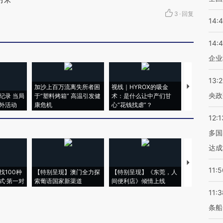
3
·
回复
14:
14:
企业
13:
加沙上百万流离失所者困
视线｜HYROX的吸金
马航飞行员
央政
纪录 当局
于“塑料烤箱” 高温引发健
术：是什么让中产们甘
粒摇头丸 尿
外活动
康危机
心“花钱找虐”？
毒品
12:1
多国
达成
【推广】走
11:5
找100种
【特别呈现】澳门全力探
【特别呈现】《东莞，人
会，让数智科
式·第一对
索葡语国家新渠道
间便利店》倾情上线
业
11:3
条船