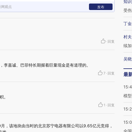
知识
新网观点
发布
受伤
丁金
村夫
·
回复
续加
吴晓
，李嘉诚、巴菲特长期握着巨量现金是有道理的。
7
·
回复
最
15:
模型
积。
1
·
回复
15:2
15:
年9月，该地块由当时的北京苏宁电器有限公司以9.65亿元竞得，
全国
方米