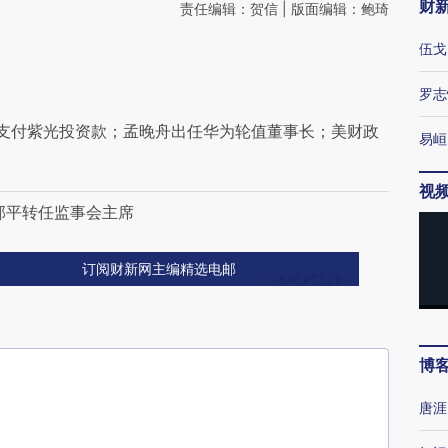
财
责任编辑：贺信 | 版面编辑：鲍琦
伍戈
罗志
支付紫光投资款；孟晚舟出任华为轮值董事长；美财政
易峘
视
郭平转任监事会主席
订阅财新网主编精选电邮
博
唐涯