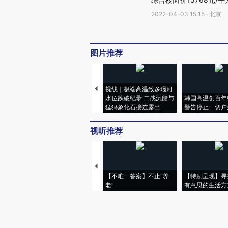
2022-04-03 15:15 · 北京
图片推荐
视线｜极端高温致多瑙河
水位跌破纪录 二战沉船与
韩国高温创百年
猛犸象化石接连露出
警告停止一切户
视听推荐
【不唯一答案】不止“养
【特别呈现】寻
老”
有意思的生活方