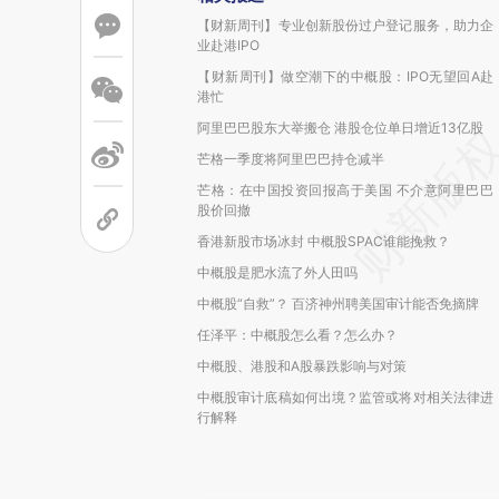
【财新周刊】专业创新股份过户登记服务，助力企
业赴港IPO
【财新周刊】做空潮下的中概股：IPO无望回A赴
港忙
阿里巴巴股东大举搬仓 港股仓位单日增近13亿股
芒格一季度将阿里巴巴持仓减半
芒格：在中国投资回报高于美国 不介意阿里巴巴
股价回撤
香港新股市场冰封 中概股SPAC谁能挽救？
中概股是肥水流了外人田吗
中概股“自救”？ 百济神州聘美国审计能否免摘牌
任泽平：中概股怎么看？怎么办？
中概股、港股和A股暴跌影响与对策
中概股审计底稿如何出境？监管或将对相关法律进
行解释