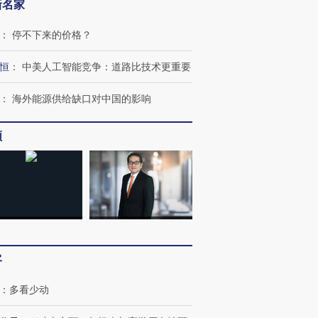
新名家
：
停不下来的价格？
恒
：
中美人工智能竞争：道路比技术更重要
：
海外能源供给缺口对中国的影响
频
客
：
多看少动