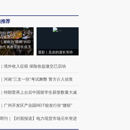
辑推荐
｜被称为“蟑螂”的印
世代 将教育部长拱下
显影｜瓜农的漫长等待
｜
境外收入征税 保险收益缴交已启动
｜
河南“三支一扶”考试舞弊 警方介入侦查
｜
特朗普再上台后中国留学生获签数量大减
｜
广州开发区产业园REIT较发行价“腰斩”
周刊
｜
【封面报道】电力现货市场元年突进