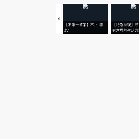
【不唯一答案】不止“养
【特别呈现】寻
老”
有意思的生活方