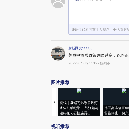
评论仅代表网友个人观点，不代表财
财新网友25535
美股中概股政策风险过高，跑路正
2022-04-19 11:19 · 杭州市
图片推荐
视线｜极端高温致多瑙河
水位跌破纪录 二战沉船与
韩国高温创百年
猛犸象化石接连露出
警告停止一切户
视听推荐