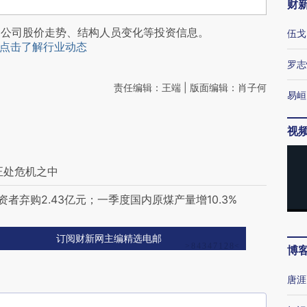
财
阅公司股价走势、结构人员变化等投资信息。
伍戈
点击了解行业动态
罗志
责任编辑：王端 | 版面编辑：肖子何
易峘
视
正处危机之中
者弃购2.43亿元；一季度国内原煤产量增10.3%
订阅财新网主编精选电邮
博
唐涯