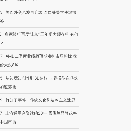
05
美巴外交风波再升级 巴西驻美大使遭撤
进第四届链博
【商旅对话】华住集团
签
技“链”接产
【特别呈现】寻找100种
CFO：不靠规模取胜，华
【特别呈
有意思的生活方式·第三对
住三大增长引擎是什么？
有意思的
5
多家银行再度“上架”五年期大额存单 有何
？
37
AMD二季度业绩超预期难抑市场担忧 盘
价大跌8%
25
从边玩边创作到3D建模 世界模型在游戏
加速落地
09
竹知了事件：传统文化和建构主义迷思
47
上汽通用合资续约20年 雪佛兰品牌或将
中国市场