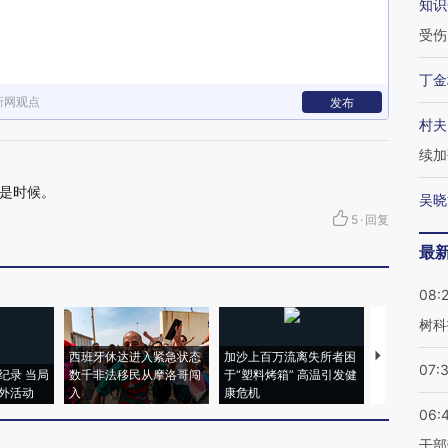
知识
受伤
丁金
新网观点
发布
村夫
续加
是时候。
吴晓
5
·
回复
最
08:
树科
西班牙休达进入紧急状态
加沙上百万流离失所者困
马航飞行员
07:
纪录 当局
数千非法移民从摩洛哥闯
于“塑料烤箱” 高温引发健
粒摇头丸 尿
外活动
入
康危机
毒品
06:
干部