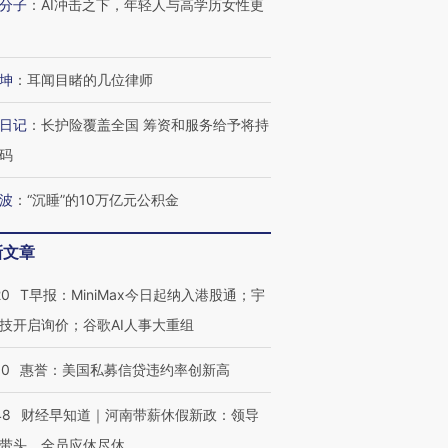
分子
：
AI冲击之下，年轻人与高学历女性更
坤
：
耳闻目睹的几位律师
日记
：
长护险覆盖全国 筹资和服务给予将持
码
波
：
“沉睡”的10万亿元公积金
新文章
20
T早报：MiniMax今日起纳入港股通；宇
技开启询价；谷歌AI人事大重组
跨国走私7万
视线｜HY
30
惠誉：美国私募信贷违约率创新高
检体内含3种
泽连斯基密集出访美英 索
秘鲁纳斯卡观光飞机坠毁
术：是什
要防空导弹“救急”
13人遇难
心“花钱找
48
财经早知道｜河南带薪休假新政：领导
带头，全员应休尽休