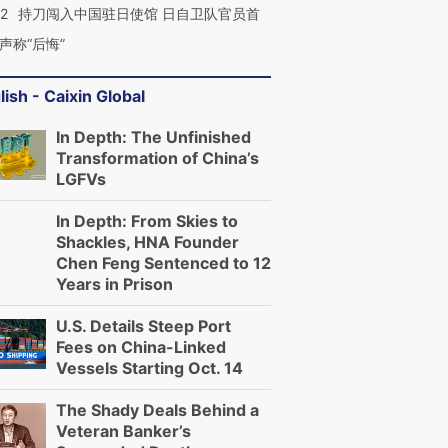
42
持刀闯入中国驻日使馆 日自卫队官员首
声称“后悔”
lish - Caixin Global
In Depth: The Unfinished
Transformation of China’s
LGFVs
In Depth: From Skies to
Shackles, HNA Founder
Chen Feng Sentenced to 12
Years in Prison
U.S. Details Steep Port
Fees on China-Linked
Vessels Starting Oct. 14
The Shady Deals Behind a
Veteran Banker’s