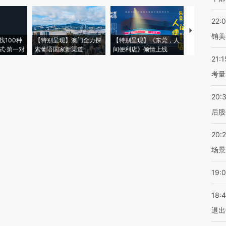
22:
【推广】走
销美
找100种
【特别呈现】澳门全力探
【特别呈现】《东莞，人
会，让数智科
式·第一对
索葡语国家新渠道
间便利店》倾情上线
业
21:1
考量
20:
后股
20:
场景
19:
18:
退出