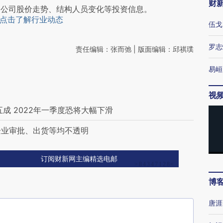
财
阅公司股价走势、结构人员变化等投资信息。
点击了解行业动态
伍戈
罗志
责任编辑：张而弛 | 版面编辑：邱祺璞
易峘
视
成 2022年一季度恐将大幅下滑
企业审批、出货等均不透明
订阅财新网主编精选电邮
博
唐涯