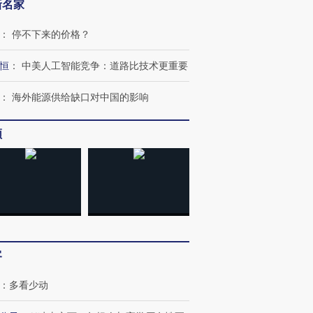
新名家
：
停不下来的价格？
恒
：
中美人工智能竞争：道路比技术更重要
：
海外能源供给缺口对中国的影响
频
客
：
多看少动