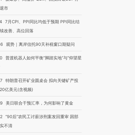
退市
4
7月CPI、PPI同比均低于预期 PPI同比结
续改善、高位回落
”还是“人道危
湖北宜昌局部短时降雨
哈尔滨遭遇短时极端强降
撕裂西班牙
128毫米 紧急转移近
雨 3小时累计雨量超80毫
秘鲁纳斯
46
观势｜离岸信托90天补税窗口期疑问
4000人
米
13人遇难
00
普渡机器人如何平衡“脚踏实地”与“仰望星
？
57
特朗普召开矿业圆桌会 拟向关键矿产投
进第四届链博
【商旅对话】华住集团
技“链”接产
【特别呈现】寻找100种
CFO：不靠规模取胜，华
【特别呈
20亿美元(含视频)
有意思的生活方式·第三对
住三大增长引擎是什么？
有意思的
09
美日联合干预汇率，为何影响了黄金
32
“90后”农民工讨薪涉刑案发回重审 因部
实不清