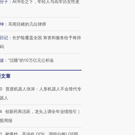
分子
：
AI冲击之下，年轻人与高学历女性更
坤
：
耳闻目睹的几位律师
日记
：
长护险覆盖全国 筹资和服务给予将持
码
波
：
“沉睡”的10万亿元公积金
新文章
00
普渡机器人张涛：人形机器人不会替代专
器人
4
创新药再活跃，龙头上调全年业绩指引｜
股周报
1
被爆炒、高溢价 QDII、国投白银LOF明