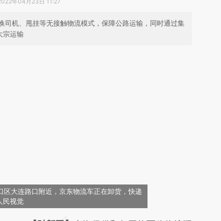
2022年04月23日 11:27
换司机、甩挂等无接触物流模式，保障公路运输，同时通过集
大宗运输
，虹口区大连路口附近，京东物流车正在卸货，快递
人民视觉