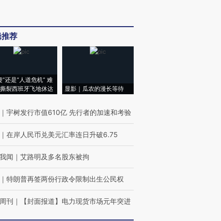
辑推荐
侵”还是“人道危机” 难
撕裂西班牙飞地休达
显影｜瓜农的漫长等待
｜
宇树发行市值610亿 先行者的加速和考验
｜
在岸人民币兑美元汇率连日升破6.75
我闻
｜
艾路明及多名股东被拘
｜
特朗普再签两份行政令限制出生公民权
周刊
｜
【封面报道】电力现货市场元年突进