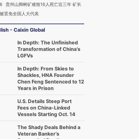
36
贵州山脚树矿难致16人死亡近三年 矿长
被罢免全国人大代表
lish - Caixin Global
In Depth: The Unfinished
Transformation of China’s
LGFVs
In Depth: From Skies to
Shackles, HNA Founder
Chen Feng Sentenced to 12
Years in Prison
U.S. Details Steep Port
Fees on China-Linked
Vessels Starting Oct. 14
The Shady Deals Behind a
Veteran Banker’s