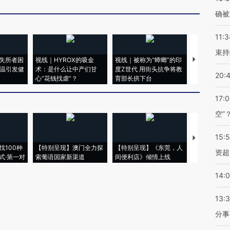
确被
11:3
束持
失所者困
视线｜HYROX的吸金
视线｜被称为“蟑螂”的印
视线｜“入侵
高温引发健
术：是什么让中产们甘
度Z世代 用街头抗争将教
机”？难民潮
20:
心“花钱找虐”？
育部长拱下台
飞地休达
17:
空”
15:
【推广】走
找100种
【特别呈现】澳门全力探
【特别呈现】《东莞，人
会，让数智科
资超
式·第一对
索葡语国家新渠道
间便利店》倾情上线
业
14:
13:
分事