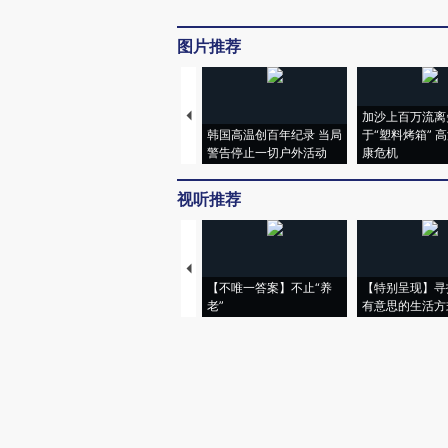
图片推荐
加沙上百万流离
韩国高温创百年纪录 当局
于“塑料烤箱” 
警告停止一切户外活动
康危机
视听推荐
【不唯一答案】不止“养
【特别呈现】寻
老”
有意思的生活方