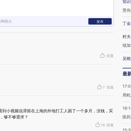
知识
受伤
新网观点
发布
丁金
村夫
续加
·
回复
吴晓
最
17:
7
·
回复
用机
16:1
看到小视频说滞留在上海的外地打工人困了一个多月，没钱，买
，够不够需求？
医药
19
·
回复
15:5