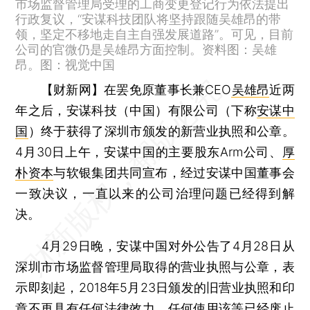
市场监督管理局受理的工商变更登记行为依法提出
行政复议，“安谋科技团队将坚持跟随吴雄昂的带
领，坚定不移地走自主自强发展道路”。可见，目前
公司的官微仍是吴雄昂方面控制。资料图：吴雄
昂。图：视觉中国
【财新网】
在罢免原董事长兼CEO
吴雄昂
近两
年之后，安谋科技（中国）有限公司（下称
安谋中
国
）终于获得了深圳市颁发的新营业执照和公章。
4月30日上午，安谋中国的主要股东Arm公司、
厚
朴资本
与软银集团共同宣布，经过安谋中国董事会
一致决议，一直以来的公司治理问题已经得到解
决。
4月29日晚，安谋中国对外公告了4月28日从
深圳市市场监督管理局取得的营业执照与公章，表
示即刻起，2018年5月23日颁发的旧营业执照和印
章不再具有任何法律效力，任何使用该等已经废止