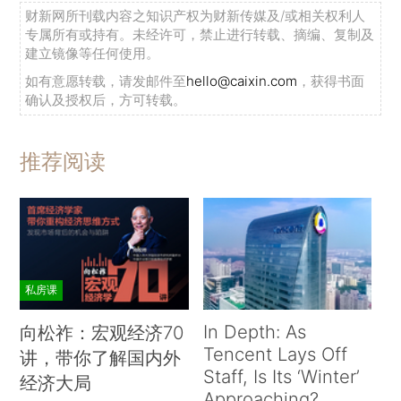
财新网所刊载内容之知识产权为财新传媒及/或相关权利人
专属所有或持有。未经许可，禁止进行转载、摘编、复制及
建立镜像等任何使用。
如有意愿转载，请发邮件至
hello@caixin.com
，获得书面
确认及授权后，方可转载。
推荐阅读
私房课
In Depth: As
向松祚：宏观经济70
Tencent Lays Off
讲，带你了解国内外
Staff, Is Its ‘Winter’
经济大局
Approaching?