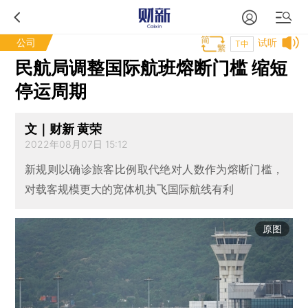
公司
试听
T中
民航局调整国际航班熔断门槛 缩短
停运周期
文｜财新 黄荣
2022年08月07日 15:12
新规则以确诊旅客比例取代绝对人数作为熔断门槛，
对载客规模更大的宽体机执飞国际航线有利
原图