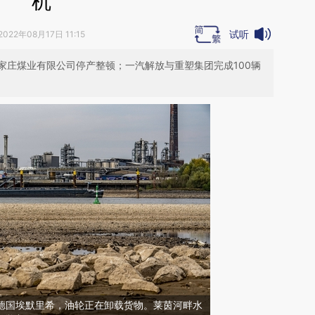
机
试听
2022年08月17日 11:15
家庄煤业有限公司停产整顿；一汽解放与重塑集团完成100辆
日，德国埃默里希，油轮正在卸载货物。莱茵河畔水