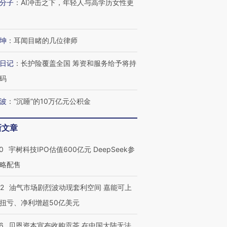
分子
：
AI冲击之下，年轻人与高学历女性更
坤
：
耳闻目睹的几位律师
日记
：
长护险覆盖全国 筹资和服务给予将持
码
波
：
“沉睡”的10万亿元公积金
新文章
0
宇树科技IPO估值600亿元 DeepSeek参
略配售
OX的吸金
马航飞行员跨国走私7万
视线｜被称为“蟑螂”的印
让中产们甘
粒摇头丸 尿检体内含3种
度Z世代 用街头抗争将教
秘鲁纳斯
22
油气市场剧烈波动现套利空间 嘉能可上
”？
毒品
育部长拱下台
13人遇难
扭亏、净利增超50亿美元
6
贝恩资本宣布收购贡茶 在中国大陆无法