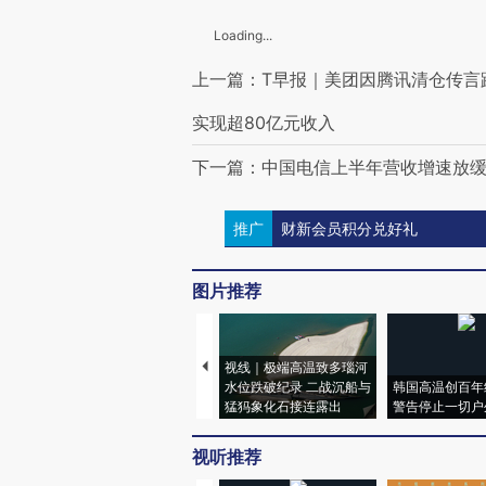
Loading...
上一篇：T早报｜美团因腾讯清仓传言
实现超80亿元收入
下一篇：中国电信上半年营收增速放缓
推广
财新会员积分兑好礼
图片推荐
视线｜极端高温致多瑙河
水位跌破纪录 二战沉船与
韩国高温创百年
猛犸象化石接连露出
警告停止一切户
视听推荐