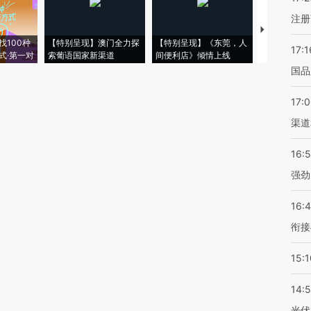
注册
【推广】走
找100种
【特别呈现】澳门全力探
【特别呈现】《东莞，人
会，让数智科
17:1
式·第一对
索葡语国家新渠道
间便利店》倾情上线
业
国品
17:
渠道
16:
强劲
16:
衔接
15:1
14:
光伏