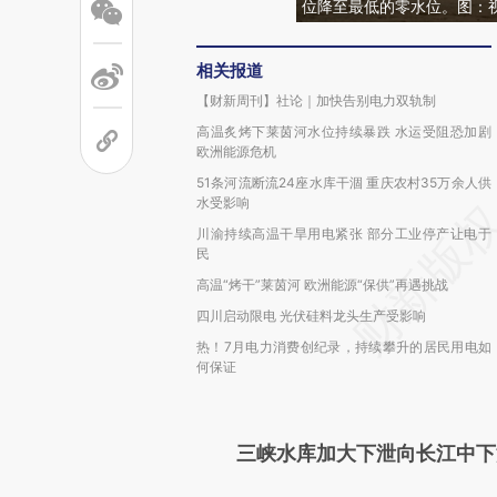
位降至最低的零水位。图：
相关报道
【财新周刊】社论｜加快告别电力双轨制
高温炙烤下莱茵河水位持续暴跌 水运受阻恐加剧
欧洲能源危机
51条河流断流24座水库干涸 重庆农村35万余人供
水受影响
川渝持续高温干旱用电紧张 部分工业停产让电于
民
高温“烤干”莱茵河 欧洲能源“保供”再遇挑战
四川启动限电 光伏硅料龙头生产受影响
热！7月电力消费创纪录，持续攀升的居民用电如
何保证
三峡水库加大下泄向长江中下