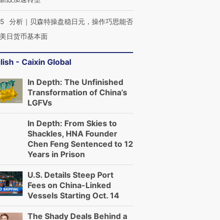
05
分析｜贝森特操盘稳日元，操作巧思能否
美日货币基本面
lish - Caixin Global
In Depth: The Unfinished
Transformation of China’s
LGFVs
In Depth: From Skies to
Shackles, HNA Founder
Chen Feng Sentenced to 12
Years in Prison
U.S. Details Steep Port
Fees on China-Linked
Vessels Starting Oct. 14
The Shady Deals Behind a