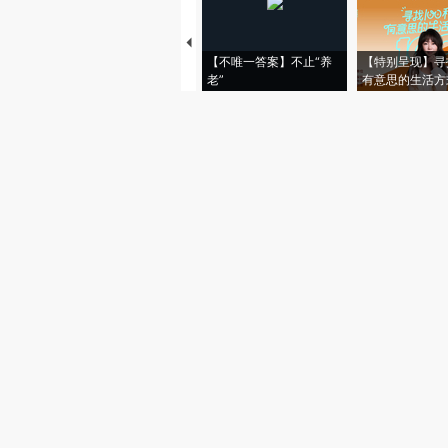
【不唯一答案】不止“养
【特别呈现】寻
老”
有意思的生活方