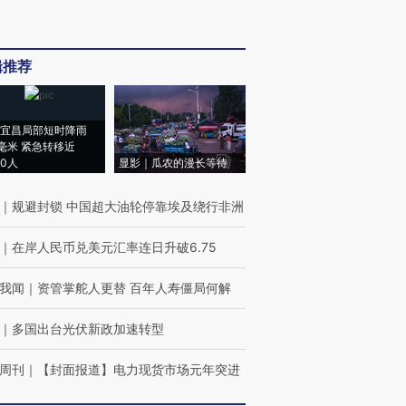
辑推荐
宜昌局部短时降雨
8毫米 紧急转移近
00人
显影｜瓜农的漫长等待
｜
规避封锁 中国超大油轮停靠埃及绕行非洲
｜
在岸人民币兑美元汇率连日升破6.75
我闻
｜
资管掌舵人更替 百年人寿僵局何解
｜
多国出台光伏新政加速转型
周刊
｜
【封面报道】电力现货市场元年突进