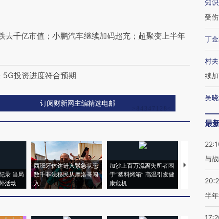
知识
受伤
跌去千亿市值；小鹏汽车继续加码超充；超聚变上半年
丁金
村夫
 5G投资进度符合预期
续加
吴晓
订阅财新网主编精选电邮
最
22:1
与战
西班牙休达进入紧急状态
加沙上百万流离失所者困
视线｜HYR
纪录 当局
数千非法移民从摩洛哥闯
于“塑料烤箱” 高温引发健
术：是什么
20:
外活动
入
康危机
心“花钱找虐
半年
17:2