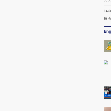
14:
撬动
Eng