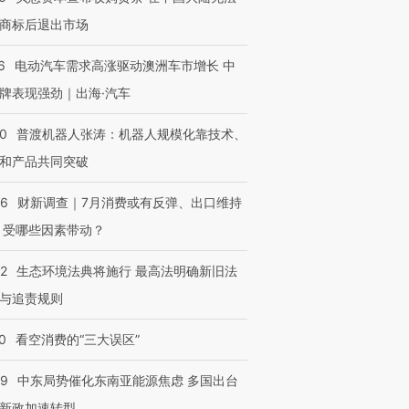
商标后退出市场
进第四届链博
【商旅对话】华住集团
技“链”接产
【特别呈现】寻找100种
CFO：不靠规模取胜，华
【特别呈
6
电动汽车需求高涨驱动澳洲车市增长 中
有意思的生活方式·第三对
住三大增长引擎是什么？
有意思的
牌表现强劲｜出海·汽车
00
普渡机器人张涛：机器人规模化靠技术、
和产品共同突破
56
财新调查｜7月消费或有反弹、出口维持
 受哪些因素带动？
42
生态环境法典将施行 最高法明确新旧法
与追责规则
0
看空消费的“三大误区”
59
中东局势催化东南亚能源焦虑 多国出台
新政加速转型