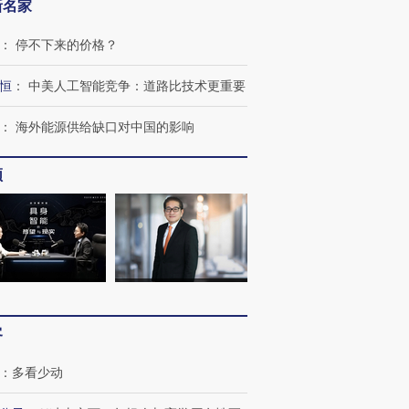
新名家
：
停不下来的价格？
恒
：
中美人工智能竞争：道路比技术更重要
：
海外能源供给缺口对中国的影响
频
客
：
多看少动