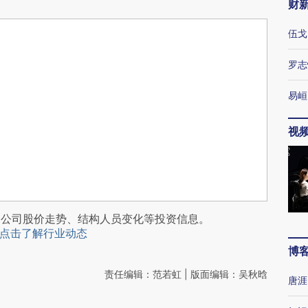
财
伍戈
罗志
易峘
视
阅公司股价走势、结构人员变化等投资信息。
点击了解行业动态
博
责任编辑：范若虹 | 版面编辑：吴秋晗
唐涯