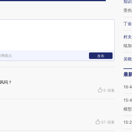
知识
受伤
丁金
村夫
续加
新网观点
发布
吴晓
最
风吗？
16:
5
·
回复
15:
模型
15:2
37
·
回复