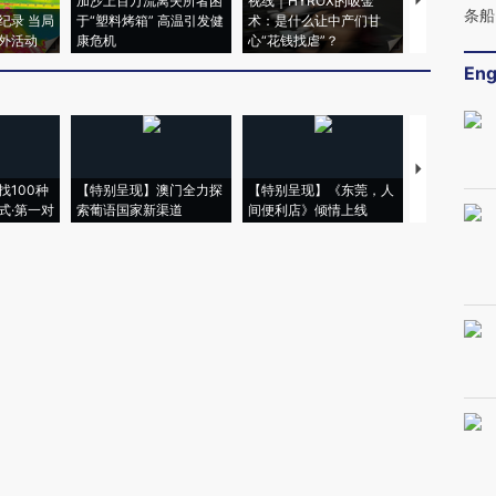
加沙上百万流离失所者困
视线｜HYROX的吸金
马航飞行员
条船
纪录 当局
于“塑料烤箱” 高温引发健
术：是什么让中产们甘
粒摇头丸 尿
外活动
康危机
心“花钱找虐”？
毒品
Eng
【推广】走
找100种
【特别呈现】澳门全力探
【特别呈现】《东莞，人
会，让数智科
式·第一对
索葡语国家新渠道
间便利店》倾情上线
业