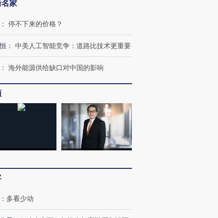
新名家
：
停不下来的价格？
恒
：
中美人工智能竞争：道路比技术更重要
：
海外能源供给缺口对中国的影响
频
客
：
多看少动