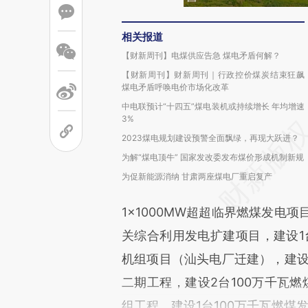
相关报道
【财新周刊】电煤供应告急 煤电矛盾何解？
【财新周刊】财新周刊｜行政控价煤炭结束狂飙
煤电矛盾呼唤电价市场化改革
中电联预计“十四五”煤电装机或持续增长 年均增速
3%
2023煤电规划建设预警全面飘绿，再现大跃进？
为解“煤电顶牛” 国家发改委发布煤价形成机制新规
为促新能源消纳 甘肃两座煤电厂重启复产
1×1000MW超超临界燃煤发电
关综合利用发电扩建项目，建设1
机组项目（汕头电厂迁建），建设
二期工程，建设2台100万千瓦燃
组工程，建设1台100万千瓦燃煤