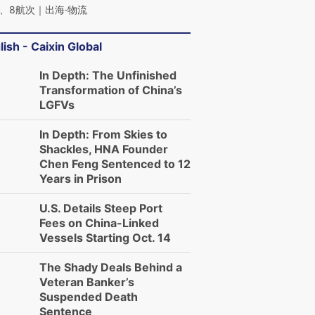
跨国走私7万
视线｜被称为“蟑螂”的印
视线｜“入侵”还是“人道危
、8航次｜出海·物流
检体内含3种
度Z世代 用街头抗争将教
机”？难民潮撕裂西班牙
秘鲁纳斯
育部长拱下台
飞地休达
13人遇难
lish - Caixin Global
In Depth: The Unfinished
Transformation of China’s
LGFVs
进第四届链博
【商旅对话】华住集团
技“链”接产
【特别呈现】寻找100种
CFO：不靠规模取胜，华
【特别呈
In Depth: From Skies to
有意思的生活方式·第三对
住三大增长引擎是什么？
有意思的
Shackles, HNA Founder
Chen Feng Sentenced to 12
Years in Prison
U.S. Details Steep Port
Fees on China-Linked
Vessels Starting Oct. 14
The Shady Deals Behind a
Veteran Banker’s
Suspended Death
Sentence