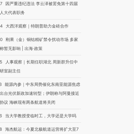
07
因严重违纪违法 李云泽被罢免第十四届
人大代表职务
44
大西洋观察｜特朗普助力金砖合作
40
刚果（金）铜钴精矿禁令扰动市场 多家
称暂无影响 | 出海·政策
25
人事观察｜长期任职湖北 周新群升任中
研室副主任
3
能源内参｜中东局势催化东南亚能源焦虑
出台光伏新政加速转型；伊朗称与阿曼接近
协议 海峡现有两条航道将关闭
6
当大学教授变临时工，大学还是大学吗
8
海杰航运：今夏北极航道运营将扩大至7