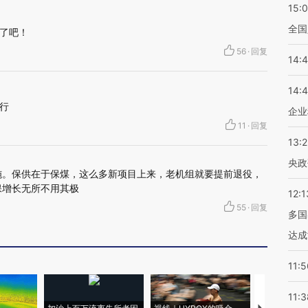
15:
全国
了吧！
56
·
回复
14:
14:
行
企业
11
·
回复
13:
央政
施。保供在于保煤，这么多新项目上来，老机组就要提前退役，
保增长无所不用其极
12:1
55
·
回复
多国
达成
11:5
11:3