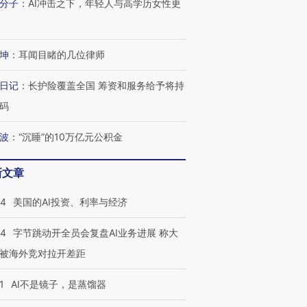
分子
：
AI冲击之下，年轻人与高学历女性更
坤
：
耳闻目睹的几位律师
日记
：
长护险覆盖全国 筹资和服务给予将持
码
波
：
“沉睡”的10万亿元公积金
新文章
44
美国的AI投资、利率与经济
44
字节跳动开全员会复盘AI业务进展 称大
被海外竞对拉开差距
1
AI不是镜子，是蒸馏器