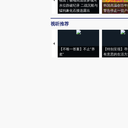
视线｜极端高温致多瑙河
水位跌破纪录 二战沉船与
韩国高温创百年
猛犸象化石接连露出
警告停止一切户
视听推荐
【不唯一答案】不止“养
【特别呈现】寻
老”
有意思的生活方