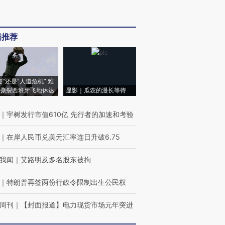
辑推荐
侵”还是“人道危机” 难
撕裂西班牙飞地休达
显影｜瓜农的漫长等待
｜
宇树发行市值610亿 先行者的加速和考验
｜
在岸人民币兑美元汇率连日升破6.75
我闻
｜
艾路明及多名股东被拘
｜
特朗普再签两份行政令限制出生公民权
周刊
｜
【封面报道】电力现货市场元年突进