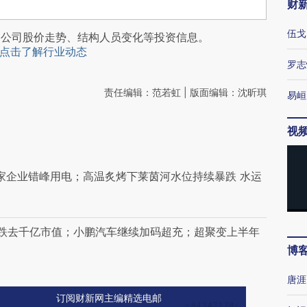
财
伍戈
阅公司股价走势、结构人员变化等投资信息。
点击了解行业动态
罗志
责任编辑：范若虹 | 版面编辑：沈昕琪
易峘
视
多家企业错峰用电；高温炙烤下莱茵河水位持续暴跌 水运
跌去千亿市值；小鹏汽车继续加码超充；超聚变上半年
博
唐涯
订阅财新网主编精选电邮