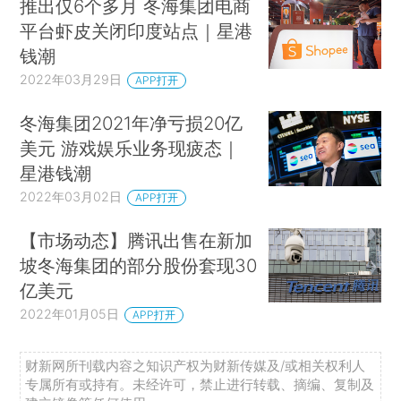
推出仅6个多月 冬海集团电商
平台虾皮关闭印度站点｜星港
钱潮
2022年03月29日
APP打开
冬海集团2021年净亏损20亿
美元 游戏娱乐业务现疲态｜
星港钱潮
2022年03月02日
APP打开
【市场动态】腾讯出售在新加
坡冬海集团的部分股份套现30
亿美元
2022年01月05日
APP打开
财新网所刊载内容之知识产权为财新传媒及/或相关权利人
专属所有或持有。未经许可，禁止进行转载、摘编、复制及