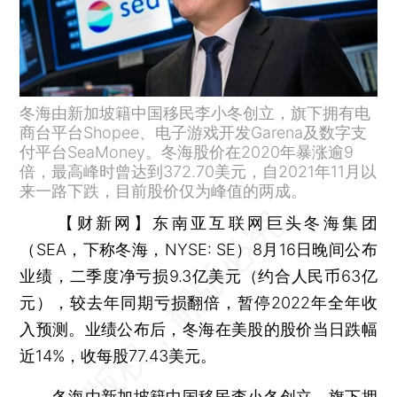
冬海由新加坡籍中国移民李小冬创立，旗下拥有电
商台平台Shopee、电子游戏开发Garena及数字支
付平台SeaMoney。冬海股价在2020年暴涨逾9
倍，最高峰时曾达到372.70美元，自2021年11月以
来一路下跌，目前股价仅为峰值的两成。
【财新网】
东南亚互联网巨头冬海集团
（SEA，下称冬海，NYSE: SE）8月16日晚间公布
业绩，二季度净亏损9.3亿美元（约合人民币63亿
元），较去年同期亏损翻倍，暂停2022年全年收
入预测。业绩公布后，冬海在美股的股价当日跌幅
近14%，收每股77.43美元。
冬海由新加坡籍中国移民李小冬创立，旗下拥