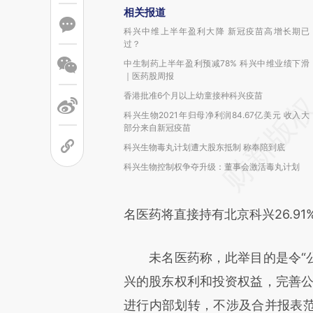
相关报道
科兴中维上半年盈利大降 新冠疫苗高增长期已
过？
中生制药上半年盈利预减78% 科兴中维业绩下滑
｜医药股周报
香港批准6个月以上幼童接种科兴疫苗
科兴生物2021年归母净利润84.67亿美元 收入大
部分来自新冠疫苗
科兴生物毒丸计划遭大股东抵制 称奉陪到底
科兴生物控制权争夺升级：董事会激活毒丸计划
名医药将直接持有北京科兴26.91
未名医药称，此举目的是令“公
兴的股东权利和投资权益，完善公
进行内部划转，不涉及合并报表