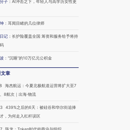
分子
：
AI冲击之下，年轻人与高学历女性更
坤
：
耳闻目睹的几位律师
日记
：
长护险覆盖全国 筹资和服务给予将持
码
波
：
“沉睡”的10万亿元公积金
新文章
OX的吸金
马航飞行员跨国走私7万
视线｜被称为“蟑螂”的印
8
海杰航运：今夏北极航道运营将扩大至7
让中产们甘
粒摇头丸 尿检体内含3种
度Z世代 用街头抗争将教
秘鲁纳斯
”？
毒品
育部长拱下台
13人遇难
、8航次｜出海·物流
53
439%之后的6天：被硅谷和华尔街追捧
才，为何走入杠杆误区
进第四届链博
【商旅对话】华住集团
07
陈龙：Token时代的商业与组织