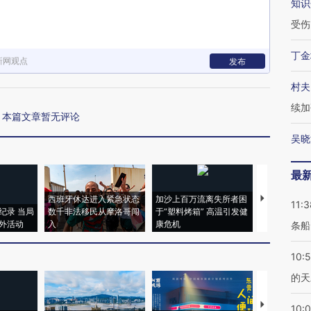
知识
受伤
丁金
新网观点
发布
村夫
续加
本篇文章暂无评论
吴晓
最
西班牙休达进入紧急状态
加沙上百万流离失所者困
视线｜HYR
11:3
纪录 当局
数千非法移民从摩洛哥闯
于“塑料烤箱” 高温引发健
术：是什么
外活动
入
康危机
心“花钱找虐
条船
10:
的天
【推广】走
10: