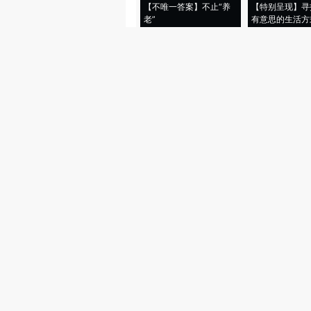
【不唯一答案】不止“养
【特别呈现】寻
老”
有意思的生活方