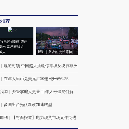
辑推荐
宜昌局部短时降雨
8毫米 紧急转移近
00人
显影｜瓜农的漫长等待
｜
规避封锁 中国超大油轮停靠埃及绕行非洲
｜
在岸人民币兑美元汇率连日升破6.75
我闻
｜
资管掌舵人更替 百年人寿僵局何解
｜
多国出台光伏新政加速转型
周刊
｜
【封面报道】电力现货市场元年突进