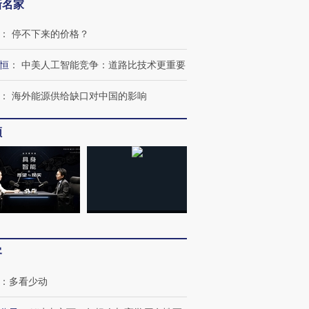
新名家
：
停不下来的价格？
恒
：
中美人工智能竞争：道路比技术更重要
：
海外能源供给缺口对中国的影响
频
客
：
多看少动