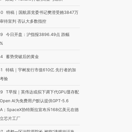
技“链”接产
【特别呈现】寻找100种
CFO：不靠规模取胜，华
【特别呈
有意思的生活方式·第三对
住三大增长引擎是什么？
有意思的
50
特稿｜国航原党委书记樊澄受贿3847万
审待宣判 否认大多数指控
29
今日开盘：沪指报3896.49点 跌幅
0%
24
蓄势突破后的黄金
51
特稿｜宇树发行市值610亿 先行者的加
考验
29
T早报｜英伟达或拟下调下代GPU显存配
Open AI为免费用户默认提供GPT-5.6
NA；SpaceX协特斯拉宣布斥168亿美元在德
立芯片工厂
07
成都一区法院原院长 被指“违规挂证执