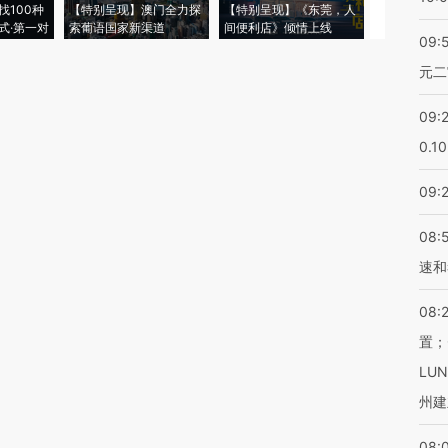
找100种
【特别呈现】澳门全力探
【特别呈现】《东莞，人
会，让数智科
式·第一对
索葡语国家新渠道
间便利店》倾情上线
业
09:
元二
09:
0.1
09:
08:
速和
08:
置；
LU
州建
08: