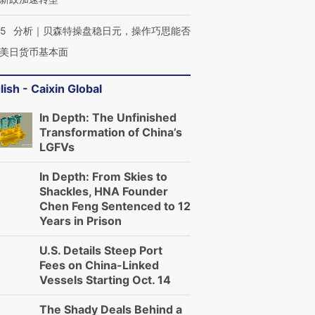
05
分析｜贝森特操盘稳日元，操作巧思能否
美日货币基本面
lish - Caixin Global
In Depth: The Unfinished
Transformation of China’s
LGFVs
In Depth: From Skies to
Shackles, HNA Founder
Chen Feng Sentenced to 12
Years in Prison
U.S. Details Steep Port
Fees on China-Linked
Vessels Starting Oct. 14
The Shady Deals Behind a