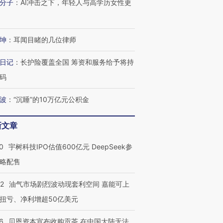
分子
：
AI冲击之下，年轻人与高学历女性更
坤
：
耳闻目睹的几位律师
日记
：
长护险覆盖全国 筹资和服务给予将持
码
波
：
“沉睡”的10万亿元公积金
新文章
0
宇树科技IPO估值600亿元 DeepSeek参
略配售
22
油气市场剧烈波动现套利空间 嘉能可上
扭亏、净利增超50亿美元
6
贝恩资本宣布收购贡茶 在中国大陆无法