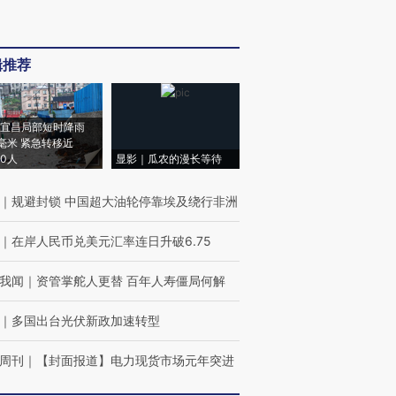
辑推荐
宜昌局部短时降雨
8毫米 紧急转移近
00人
显影｜瓜农的漫长等待
｜
规避封锁 中国超大油轮停靠埃及绕行非洲
｜
在岸人民币兑美元汇率连日升破6.75
我闻
｜
资管掌舵人更替 百年人寿僵局何解
｜
多国出台光伏新政加速转型
周刊
｜
【封面报道】电力现货市场元年突进