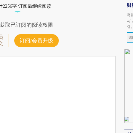
财
2256字 订阅后继续阅读
财
写
获取已订阅的阅读权限
引
员
订阅/会员升级
文