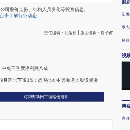
财
阅公司股价走势、结构人员变化等投资信息。
伍戈
点击了解行业动态
罗志
责任编辑：屈运栩 | 版面编辑：肖子何
易峘
视
 中免三季度净利跌八成
9月环比下降3%；德国批准中远海运入股汉堡港
订阅财新网主编精选电邮
博
唐涯