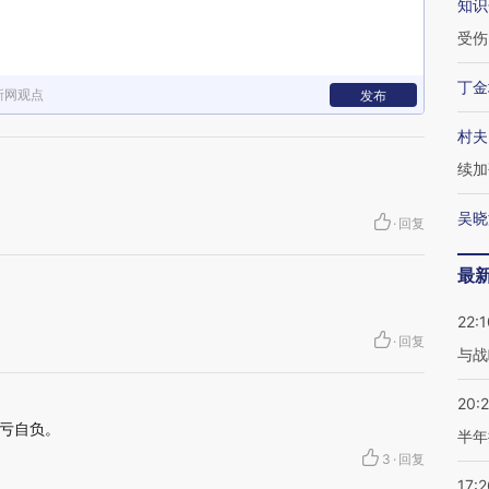
知识
受伤
丁金
新网观点
发布
村夫
续加
吴晓
·
回复
最
22:1
·
回复
与战
20:
亏自负。
半年
3
·
回复
17:2