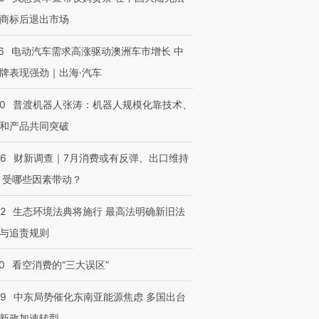
商标后退出市场
6
电动汽车需求高涨驱动澳洲车市增长 中
牌表现强劲｜出海·汽车
00
普渡机器人张涛：机器人规模化靠技术、
和产品共同突破
56
财新调查｜7月消费或有反弹、出口维持
 受哪些因素带动？
42
生态环境法典将施行 最高法明确新旧法
与追责规则
0
看空消费的“三大误区”
59
中东局势催化东南亚能源焦虑 多国出台
新政加速转型