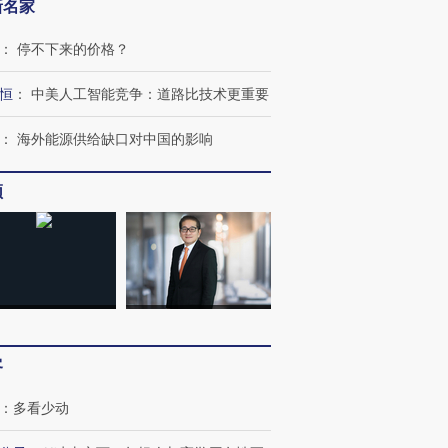
新名家
：
停不下来的价格？
恒
：
中美人工智能竞争：道路比技术更重要
：
海外能源供给缺口对中国的影响
频
客
：
多看少动