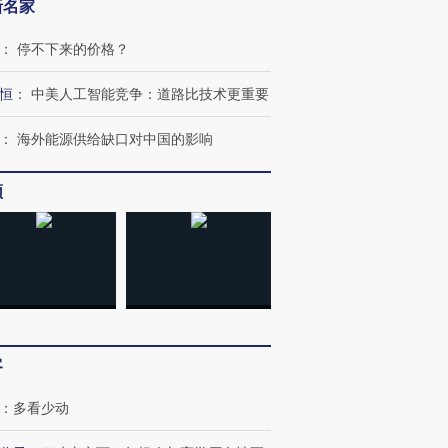
新名家
：
停不下来的价格？
恒
：
中美人工智能竞争：道路比技术更重要
：
海外能源供给缺口对中国的影响
频
客
：
多看少动