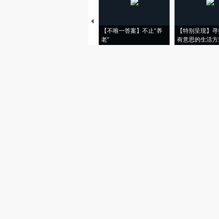
【不唯一答案】不止“养
【特别呈现】寻
老”
有意思的生活方