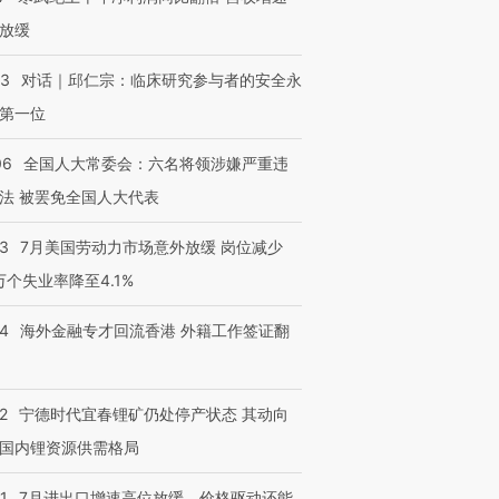
放缓
进第四届链博
【商旅对话】华住集团
技“链”接产
【特别呈现】寻找100种
CFO：不靠规模取胜，华
【特别呈
53
对话｜邱仁宗：临床研究参与者的安全永
有意思的生活方式·第三对
住三大增长引擎是什么？
有意思的
第一位
06
全国人大常委会：六名将领涉嫌严重违
法 被罢免全国人大代表
43
7月美国劳动力市场意外放缓 岗位减少
3万个失业率降至4.1%
14
海外金融专才回流香港 外籍工作签证翻
2
宁德时代宜春锂矿仍处停产状态 其动向
国内锂资源供需格局
1
7月进出口增速高位放缓，价格驱动还能