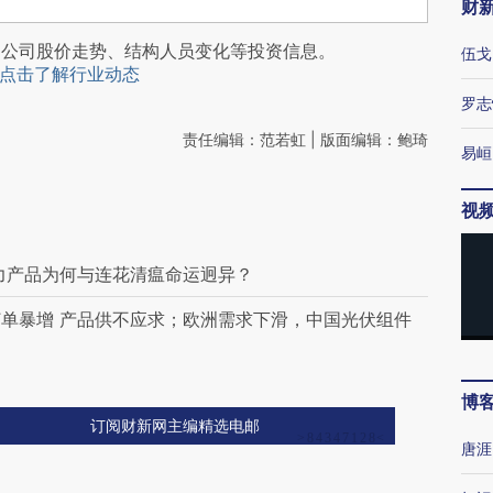
财
阅公司股价走势、结构人员变化等投资信息。
伍戈
点击了解行业动态
罗志
责任编辑：范若虹 | 版面编辑：鲍琦
易峘
视
力产品为何与连花清瘟命运迥异？
单暴增 产品供不应求；欧洲需求下滑，中国光伏组件
博
订阅财新网主编精选电邮
唐涯