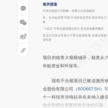
相关报道
可再生能源欠补新解：电网公司发债融资
风、光补贴核查开展 中央财政或部分偿还历史欠
账
“十四五”可再生能源规划发布 风光发电量将翻倍
道达尔启动在美最大可再生能源收购 加速向新能
源转型
项目的核查大规模铺开，核查从
补贴资金和环保等。
现有不合规项目已被追缴所收
业股份有限公司（
600667.SH
）
十一科技所涉电站存在未纳入建
电价和擅自变更投资主体的问题。