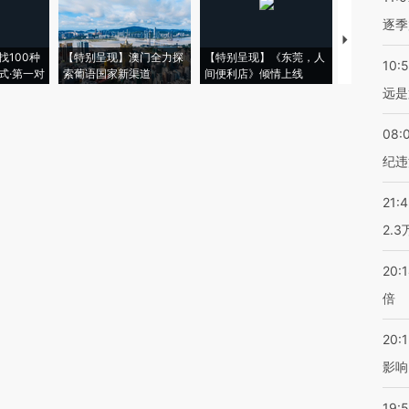
逐季
【推广】走
找100种
【特别呈现】澳门全力探
【特别呈现】《东莞，人
会，让数智科
10:
式·第一对
索葡语国家新渠道
间便利店》倾情上线
业
远是
08:
纪违
21:
2.
20:
倍
20:1
影响
19:5