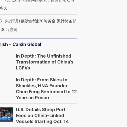
多久
8
央行7月继续增持近20吨黄金 累计储备超
600万盎司
lish - Caixin Global
In Depth: The Unfinished
Transformation of China’s
LGFVs
In Depth: From Skies to
Shackles, HNA Founder
Chen Feng Sentenced to 12
Years in Prison
U.S. Details Steep Port
Fees on China-Linked
Vessels Starting Oct. 14