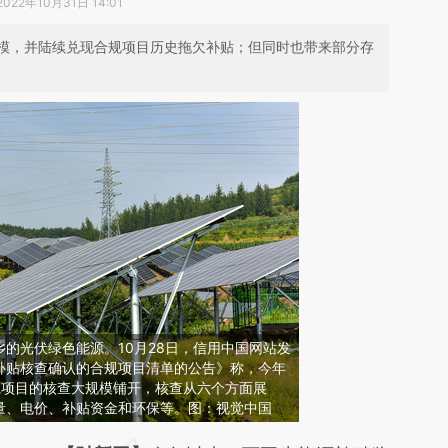
2022年10月31日 14:01
模，并陆续兑现合规项目历史拖欠补贴；但同时也带来部分存
的光伏绿色能源。10月28日，信用中国网站发
补贴核查确认的合规项目清单的公告》称，今年
源项目的核查大规模铺开，核查从六个方面展
量、电价、补贴资金和环保等。图：视觉中国