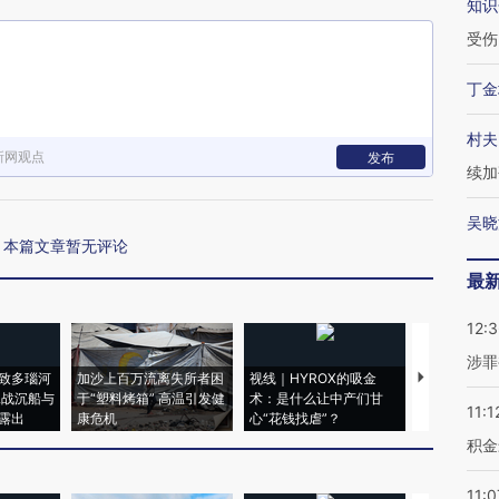
知识
受伤
丁金
村夫
新网观点
发布
续加
吴晓
本篇文章暂无评论
最
12:
涉罪
致多瑙河
加沙上百万流离失所者困
视线｜HYROX的吸金
马航飞行员
二战沉船与
于“塑料烤箱” 高温引发健
术：是什么让中产们甘
粒摇头丸 尿
11:1
露出
康危机
心“花钱找虐”？
毒品
积金
11:0