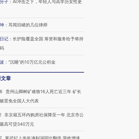
分子
：
AI冲击之下，年轻人与高学历女性更
坤
：
耳闻目睹的几位律师
日记
：
长护险覆盖全国 筹资和服务给予将持
码
波
：
“沉睡”的10万亿元公积金
新文章
36
贵州山脚树矿难致16人死亡近三年 矿长
被罢免全国人大代表
跨国走私7万
视线｜被称为“蟑螂”的印
视线｜“入侵”还是“人道危
检体内含3种
度Z世代 用街头抗争将教
机”？难民潮撕裂西班牙
秘鲁纳斯
2
非京籍五环内购房社保降至一年 北京市公
育部长拱下台
飞地休达
13人遇难
最高可贷340万元
7
寒武纪上半年净利润同比翻倍 营收增速