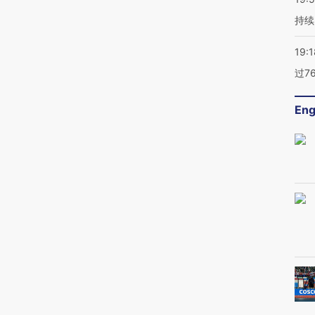
持续
19:1
过7
Eng