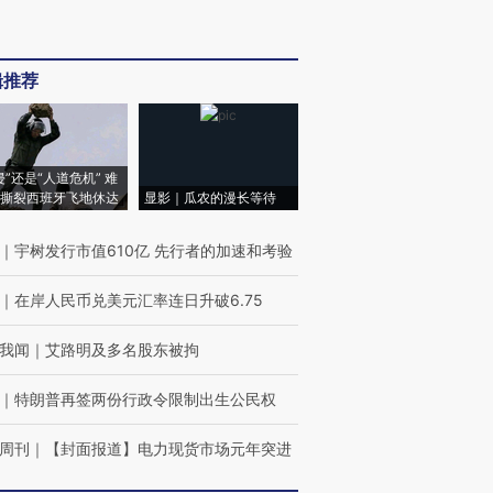
辑推荐
侵”还是“人道危机” 难
撕裂西班牙飞地休达
显影｜瓜农的漫长等待
｜
宇树发行市值610亿 先行者的加速和考验
｜
在岸人民币兑美元汇率连日升破6.75
我闻
｜
艾路明及多名股东被拘
｜
特朗普再签两份行政令限制出生公民权
周刊
｜
【封面报道】电力现货市场元年突进