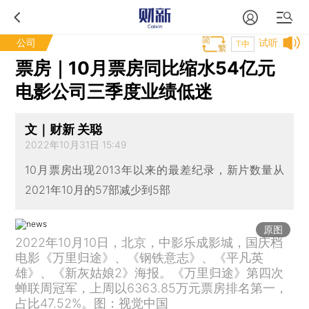
公司
试听
T中
票房｜10月票房同比缩水54亿元
电影公司三季度业绩低迷
文｜财新 关聪
2022年10月31日 15:49
10月票房出现2013年以来的最差纪录，新片数量从
2021年10月的57部减少到5部
原图
2022年10月10日，北京，中影乐成影城，国庆档
电影《万里归途》、《钢铁意志》、《平凡英
雄》、《新灰姑娘2》海报。《万里归途》第四次
蝉联周冠军，上周以6363.85万元票房排名第一，
占比47.52%。图：视觉中国