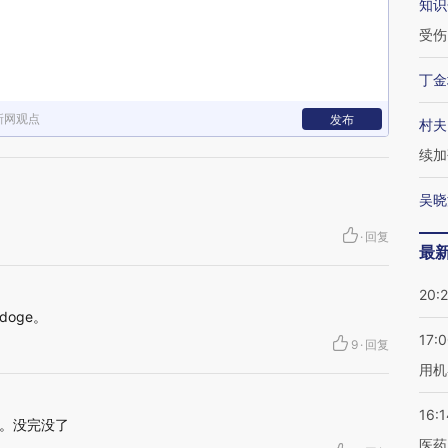
知识
受伤
丁金
新网观点
发布
村夫
续加
吴晓
·
回复
最
20:
oge。
17:
9
·
回复
用机
16:1
。没完没了
医药