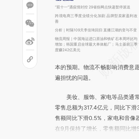
“双十一”遇疫情封控 29省份网点快递暂停派送
跨境电商三季度业绩分化加剧 品牌型卖家盈利改
善
分析｜时隔109天李佳琦回归 直播江湖的变与不变
物流周报｜中国海运进口原油和铁矿石本周环比均
增加；韩国重启全球最大单体船厂；马士基前三季
度赚242亿美元
本的预期。物流不畅影响消费意
遍担忧的问题。
美妆、服饰、家电等品类通常是
零售总额为317.4亿元，同比下
售额同比下滑0.5%，家电和音像
在9月保持了增长，零售额同比增5