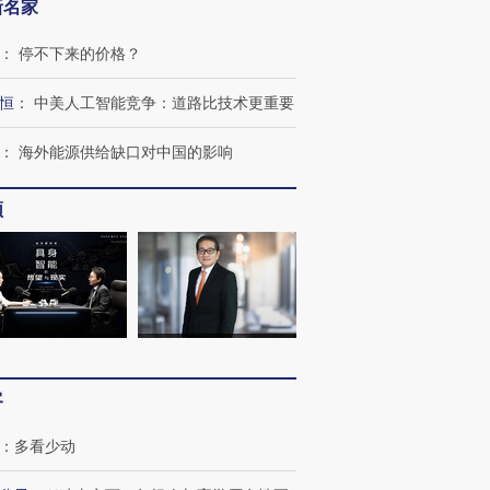
新名家
：
停不下来的价格？
恒
：
中美人工智能竞争：道路比技术更重要
：
海外能源供给缺口对中国的影响
频
客
：
多看少动