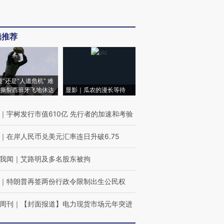
辑推荐
侵”还是“人道危机” 难
撕裂西班牙飞地休达
显影｜瓜农的漫长等待
｜
宇树发行市值610亿 先行者的加速和考验
｜
在岸人民币兑美元汇率连日升破6.75
我闻
｜
艾路明及多名股东被拘
｜
特朗普再签两份行政令限制出生公民权
周刊
｜
【封面报道】电力现货市场元年突进