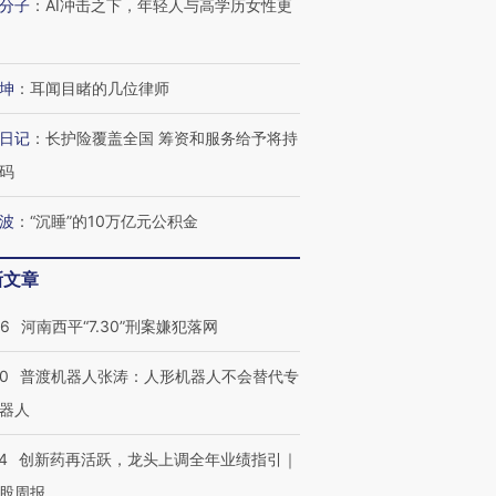
分子
：
AI冲击之下，年轻人与高学历女性更
坤
：
耳闻目睹的几位律师
日记
：
长护险覆盖全国 筹资和服务给予将持
码
波
：
“沉睡”的10万亿元公积金
新文章
26
河南西平“7.30”刑案嫌犯落网
00
普渡机器人张涛：人形机器人不会替代专
器人
4
创新药再活跃，龙头上调全年业绩指引｜
股周报