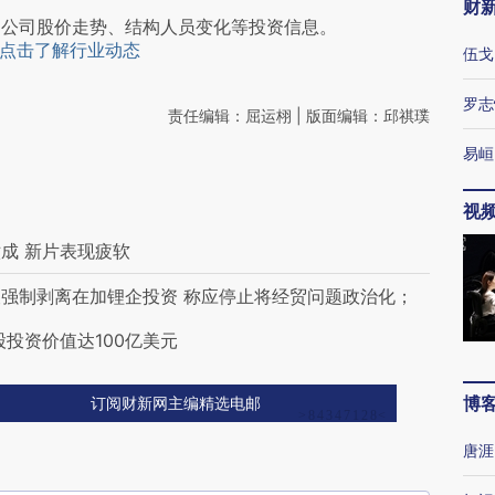
财
阅公司股价走势、结构人员变化等投资信息。
点击了解行业动态
伍戈
罗志
责任编辑：屈运栩 | 版面编辑：邱祺璞
易峘
视
成 新片表现疲软
强制剥离在加锂企投资 称应停止将经贸问题政治化；
投资价值达100亿美元
博
订阅财新网主编精选电邮
唐涯