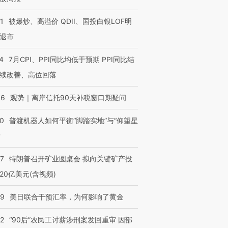
1
被爆炒、高溢价 QDII、国投白银LOF明
退市
4
7月CPI、PPI同比均低于预期 PPI同比结
续改善、高位回落
46
观势｜离岸信托90天补税窗口期疑问
00
普渡机器人如何平衡“脚踏实地”与“仰望星
？
57
特朗普召开矿业圆桌会 拟向关键矿产投
20亿美元(含视频)
09
美日联合干预汇率，为何影响了黄金
32
“90后”农民工讨薪涉刑案发回重审 因部