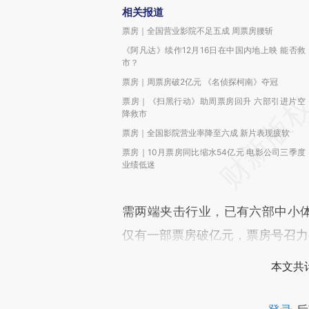
相关报道
票房｜全国营业影院不足五成 周票房腰斩
《阿凡达》续作12月16日在中国内地上映 能否救
市？
票房｜周票房破2亿元 《名侦探柯南》夺冠
票房｜《扫黑行动》助周票房回升 六部引进片空
降救市
票房｜全国影院营业率降至六成 新片表现疲软
票房｜10月票房同比缩水54亿元 电影公司三季度
业绩低迷
需两端夹击行业，已有六部中小体
仅有一部票房破亿元，票房号召力
本文共计