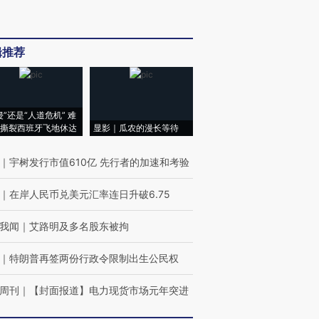
辑推荐
侵”还是“人道危机” 难
撕裂西班牙飞地休达
显影｜瓜农的漫长等待
｜
宇树发行市值610亿 先行者的加速和考验
｜
在岸人民币兑美元汇率连日升破6.75
我闻
｜
艾路明及多名股东被拘
｜
特朗普再签两份行政令限制出生公民权
周刊
｜
【封面报道】电力现货市场元年突进