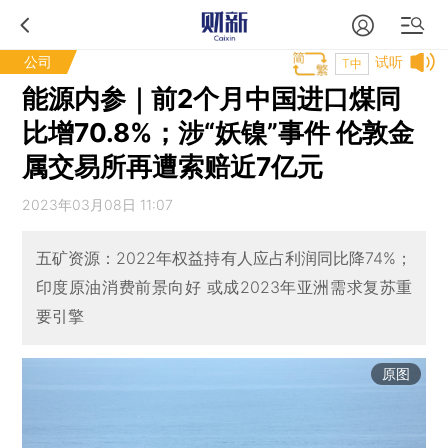
公司
试听
T中
能源内参｜前2个月中国进口煤同
比增70.8%；涉“妖镍”事件 伦敦金
属交易所再遭索赔近7亿元
2023年03月08日 11:07
五矿资源：2022年权益持有人应占利润同比降74%；
印度原油消费前景向好 或成2023年亚洲需求复苏重
要引擎
原图