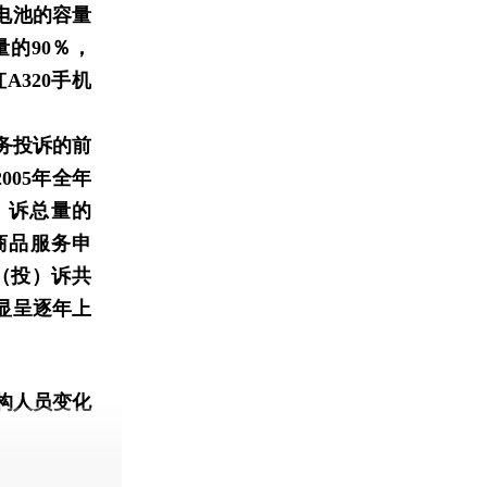
称电池的容量
量的90％，
320手机
务投诉的前
005年全年
）诉总量的
占商品服务申
申（投）诉共
明显呈逐年上
构人员变化