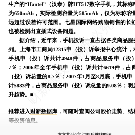
生产的“Hantel”（汉泰）牌HT517数字手机，其标
为650mAh，实际检测容量为585mAh，仅为标称容
远超过误差许可范围。七星国际网络购物销售的长虹A
也被检测出直插式设备问题。
据介绍，近年来，手机投诉一直占据各类商品服
列。上海市工商局12315申（投）诉举报中心统计，2
手机申（投）诉共计4948件，占商品服务申（投
7％；2006年全年手机申（投）诉共计6619件，
（投）诉总量的8.7％；2007年1月至8月底，手机
计5883件，占商品服务申（投）诉总量的9.08％；
升趋势。■
推荐进入
财新数据库
，可随时查阅公司股价走势、结
等投资信息。
财新机器人产业指数(RII)已发布，
点击了解行业动态
本文共计0字 订阅后继续阅读