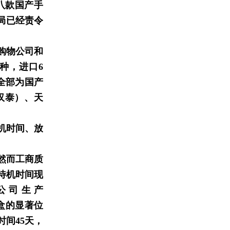
等八款国产手
局已经责令
购物公司和
种，进口6
全部为国产
汉泰）、天
机时间、放
然而工商质
待机时间现
公司生产
装盒的显著位
时间45天，