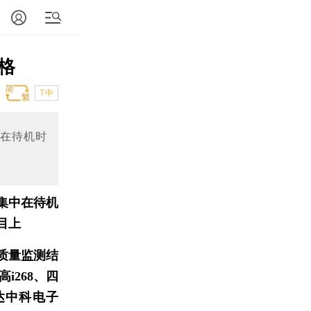
格
T中
中在待机时
要集中在待机
目上
质量监测结
268、四
达中科电子