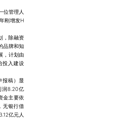
一位管理人
年刚增发H
划，除融资
的品牌和知
展，计划由
始投入建设
申报稿）显
润8.20亿
资金主要依
，无银行借
.12亿元人