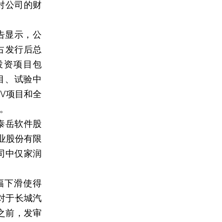
对公司的财
告显示，公
占发行后总
投资项目包
目、试验中
V项目和全
币。
泰岳软件股
业股份有限
司中仅家润
幅下滑使得
对于长城汽
之前，发审