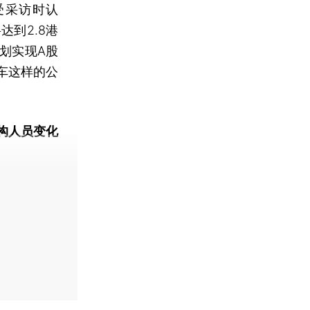
接受采访时认
到2.8港
划实现A股
车这样的公
构人员变化