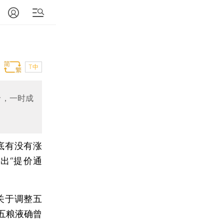
T中
价，一时成
底有没有涨
出“提价通
关于调整五
五粮液确曾