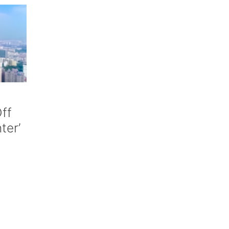
ff
nter’