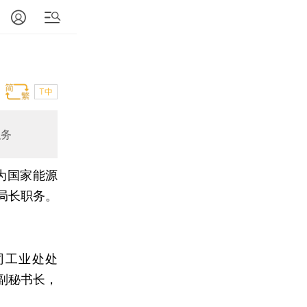
T中
职务
为国家能源
局长职务。
。
司工业处处
副秘书长，