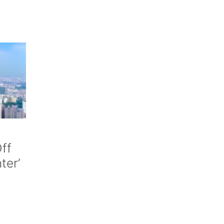
ff
nter’