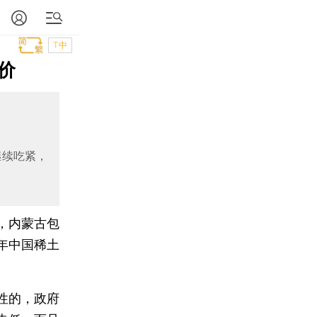
T中
价
继续吃紧，
，内蒙古包
年中国稀土
性的，政府