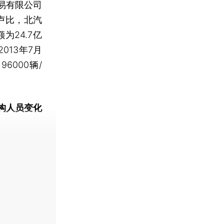
易有限公司
卢比，北汽
为24.7亿
013年7月
000辆/
构人员变化