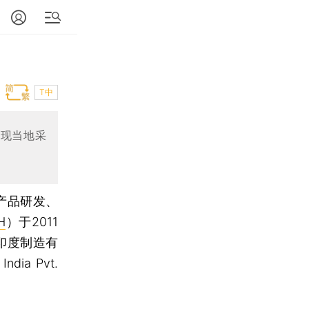
T中
实现当地采
产品研发、
H
）于2011
印度制造有
dia Pvt.