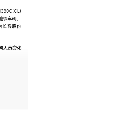
0C(CL)
地铁车辆。
为长客股份
构人员变化