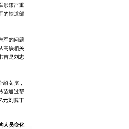
军涉嫌严重
军的铁道部
志军的问题
从高铁相关
书苗是刘志
介绍女孩，
书苗通过帮
亿元刘嘱丁
构人员变化