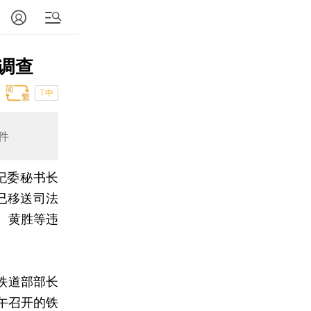
调查
T中
件
纪委秘书长
已移送司法
、黄胜等违
铁道部部长
午召开的铁