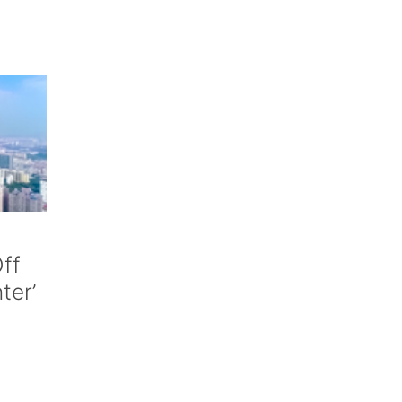
ff
nter’