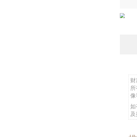
财
所
像
如
及