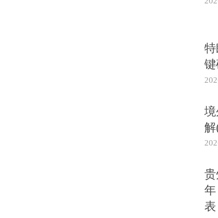
20
特
键
20
境
解
20
贵
年
表