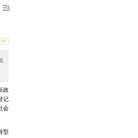
T中
低
新政
登记
社会
转型