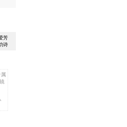
爱芳
韵诗
专属
镜
认