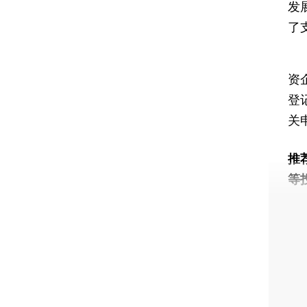
发
了
根
资
登
关
推
等
财