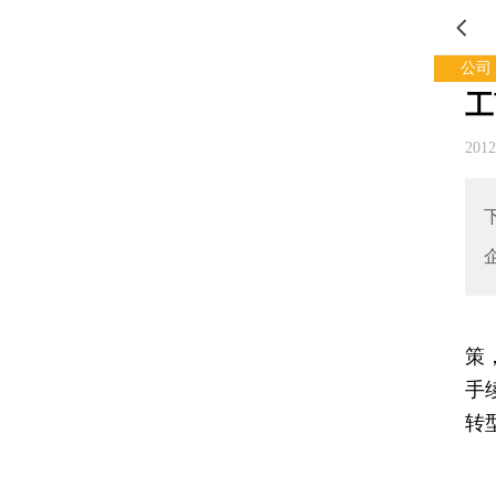
公司
工
201
策
手
转
《