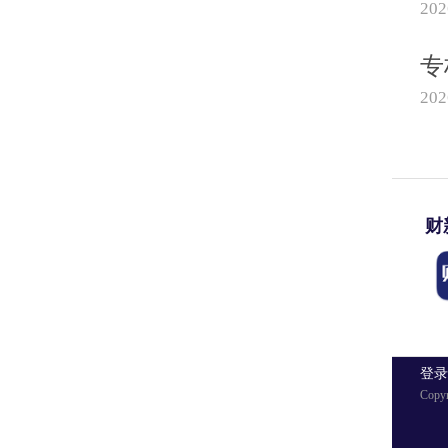
20
专
20
财
登
Copy