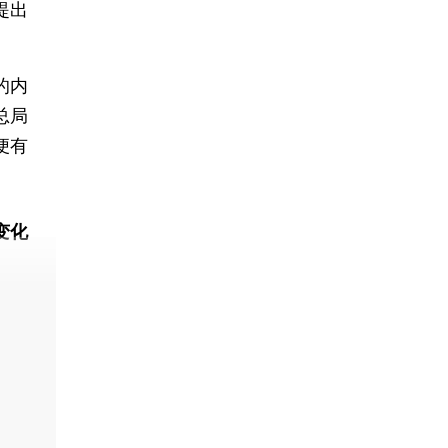
提出
的内
总局
便有
变化