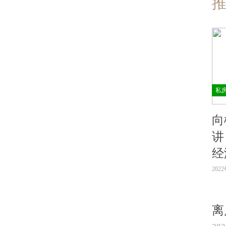
私
向
讲
经
202
离