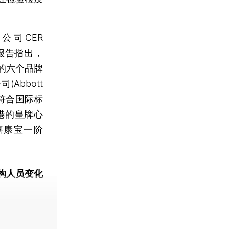
司CER
)发布报告指出，
的六个品牌
Abbott
，不符合国际标
港的皇牌心
装喜康宝一阶
构人员变化