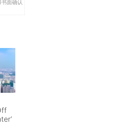
得书面确认
ff
nter’