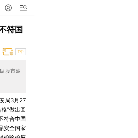
不符国
T中
操纵股市波
疫局3月27
格”做出回
不符合中国
品安全国家
经检验检疫