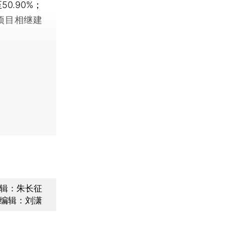
50.90%；
项目相继建
辑：朱长征
编辑：刘潇