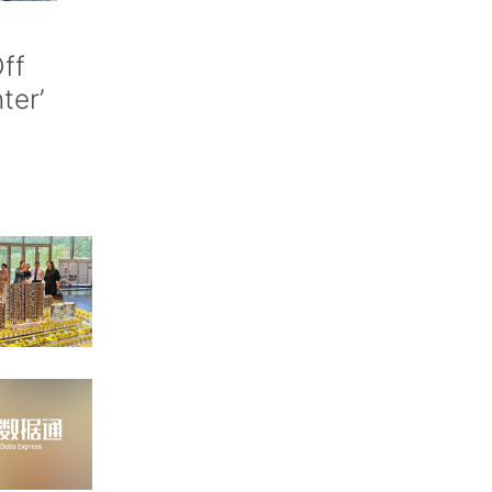
ff
nter’