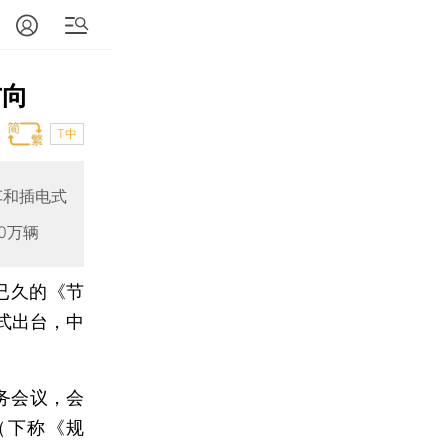
方向
T中
车和插电式
0万辆
已久的《节
式出台，中
务会议，会
（下称《规