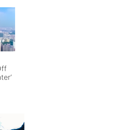
ff
nter’