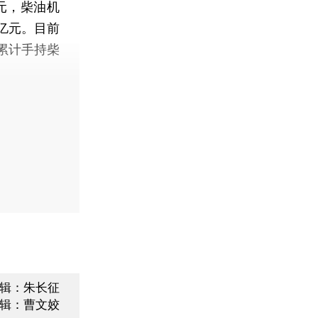
元，柴油机
6亿元。目前
，累计手持柴
辑：朱长征
辑：曹文姣