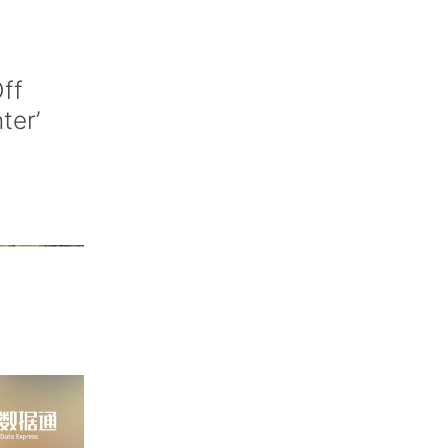
ff
nter’