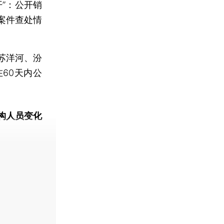
”：公开销
案件查处情
苏洋河、汾
60天内公
。
构人员变化