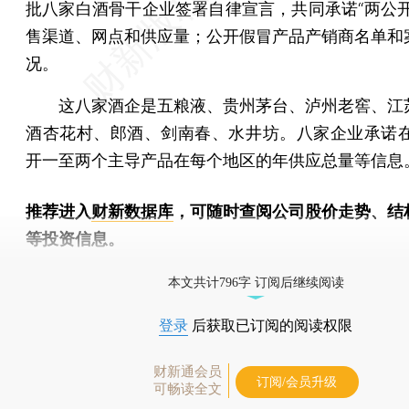
批八家白酒骨干企业签署自律宣言，共同承诺“两公开
售渠道、网点和供应量；公开假冒产品产销商名单和
况。
这八家酒企是五粮液、贵州茅台、泸州老窖、江
酒杏花村、郎酒、剑南春、水井坊。八家企业承诺在
开一至两个主导产品在每个地区的年供应总量等信息
推荐进入
财新数据库
，可随时查阅公司股价走势、结
等投资信息。
财新机器人产业指数(RII)已发布，
点击了解行业动态
本文共计796字 订阅后继续阅读
登录
后获取已订阅的阅读权限
财新通会员
订阅/会员升级
可畅读全文