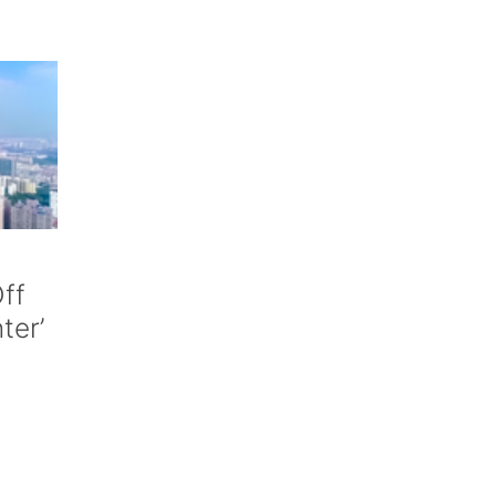
ff
nter’