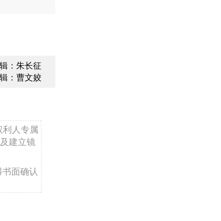
辑：朱长征
辑：曹文姣
权利人专属
及建立镜
得书面确认