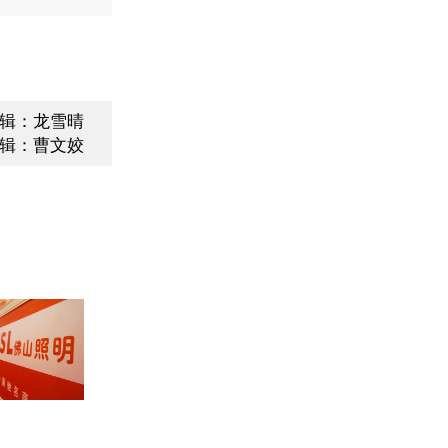
辑：龙雪晴
辑：曹文姣