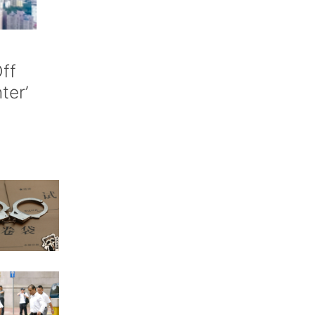
ff
nter’