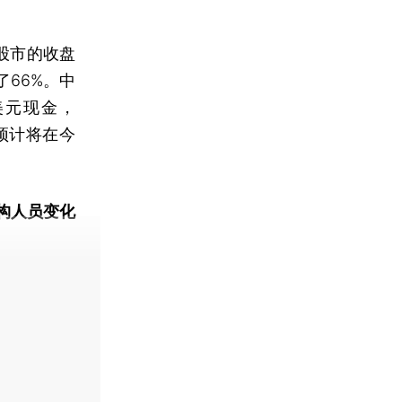
股市的收盘
了66%。中
美元现金，
预计将在今
构人员变化