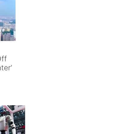
ff
nter’