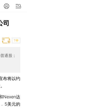
公司
T中
的普通股；
宣布将以约
股。
exen达
﹒5美元的