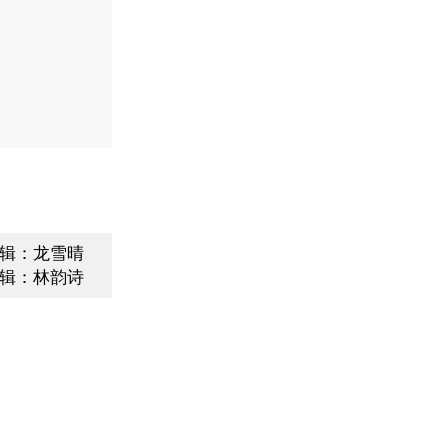
辑：龙雪晴
辑：林韵诗