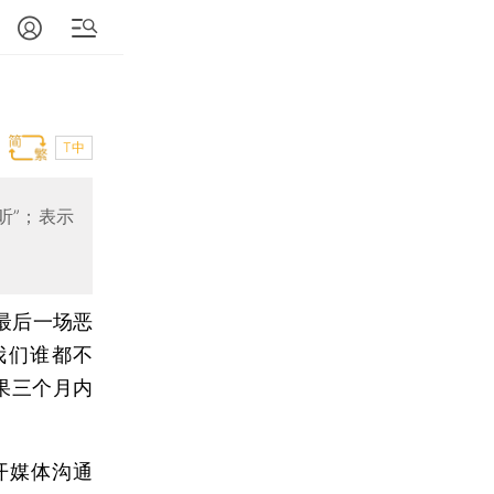
T中
听”；表示
最后一场恶
我们谁都不
果三个月内
开媒体沟通