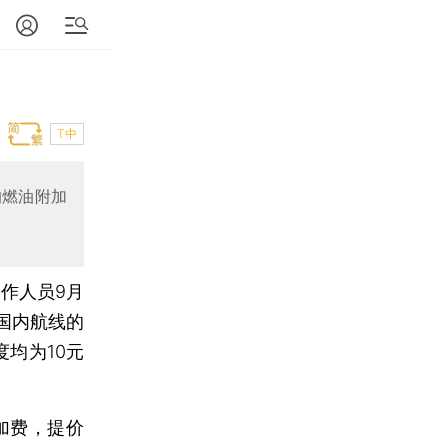
T中
的燃油附加
作人员9月
国内航线的
均为10元
加费，提价