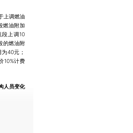
于上调燃油
航段燃油附加
航段上调10
段的燃油附
调为40元；
价10%计费
构人员变化