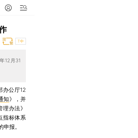
作
T中
12月31
办公厅12
通知
》，并
管理办法》
点指标体系
的申报。