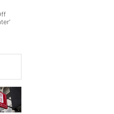
ff
nter’