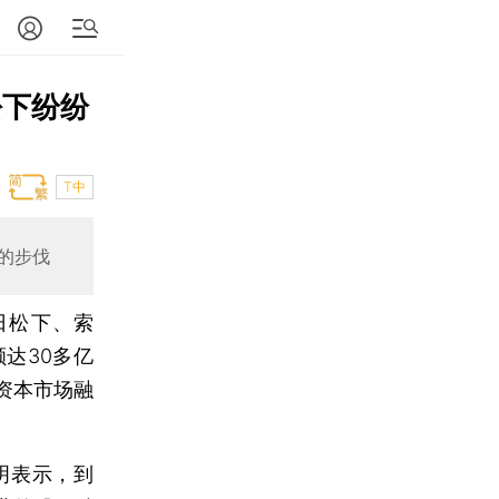
松下纷纷
T中
的步伐
日松下、索
达30多亿
资本市场融
明表示，到