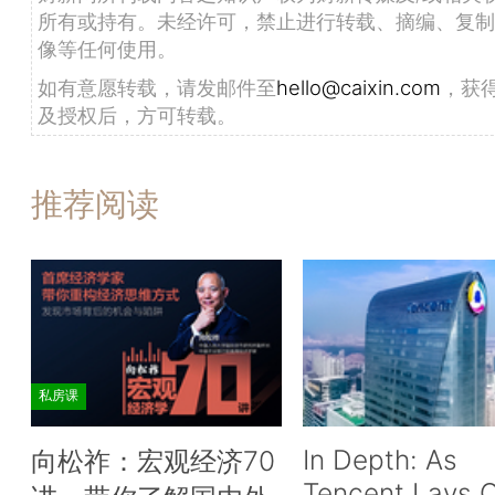
所有或持有。未经许可，禁止进行转载、摘编、复制
像等任何使用。
如有意愿转载，请发邮件至
hello@caixin.com
，获
及授权后，方可转载。
推荐阅读
私房课
In Depth: As
向松祚：宏观经济70
Tencent Lays O