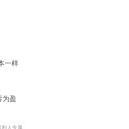
本一样
亏为盈
权利人专属