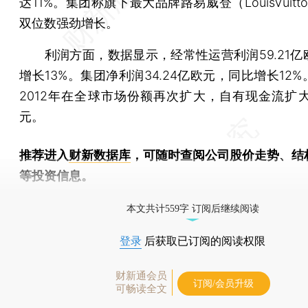
达11%。集团称旗下最大品牌路易威登（LouisVuitt
双位数强劲增长。
利润方面，数据显示，经常性运营利润59.21亿
增长13%。集团净利润34.24亿欧元，同比增长12%。
2012年在全球市场份额再次扩大，自有现金流扩大
元。
推荐进入
财新数据库
，可随时查阅公司股价走势、结
等投资信息。
财新机器人产业指数(RII)已发布，
点击了解行业动态
本文共计559字 订阅后继续阅读
登录
后获取已订阅的阅读权限
财新通会员
订阅/会员升级
可畅读全文