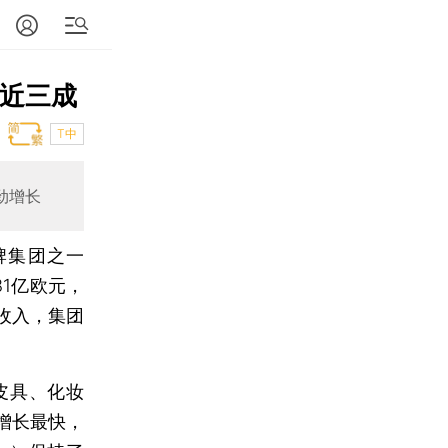
献近三成
T中
强劲增长
牌集团之一
81亿欧元，
的收入，集团
皮具、化妆
增长最快，