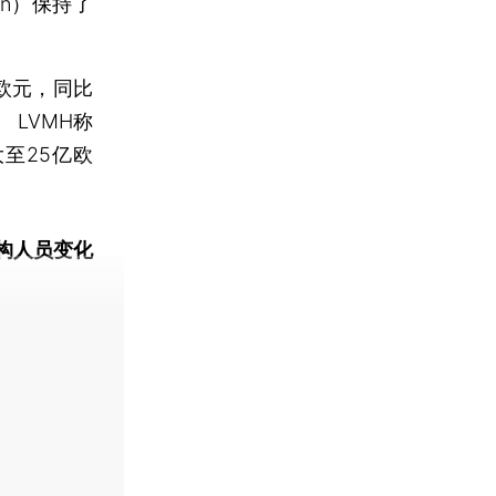
on）保持了
欧元，同比
 LVMH称
至25亿欧
构人员变化