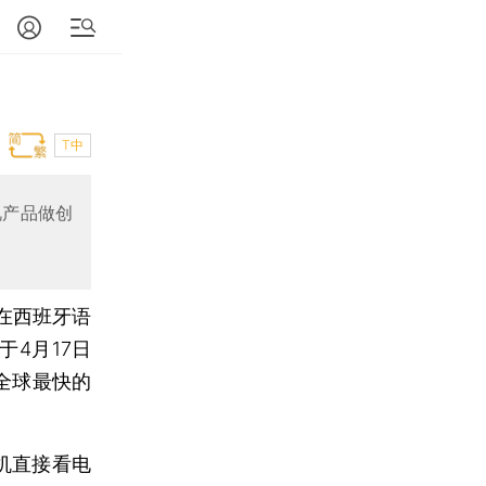
T中
视产品做创
出在西班牙语
于4月17日
全球最快的
机直接看电