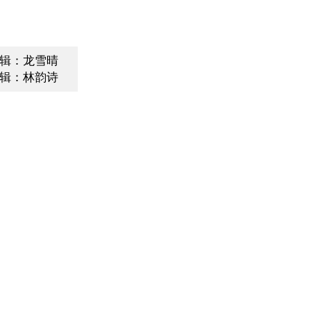
辑：龙雪晴
辑：林韵诗