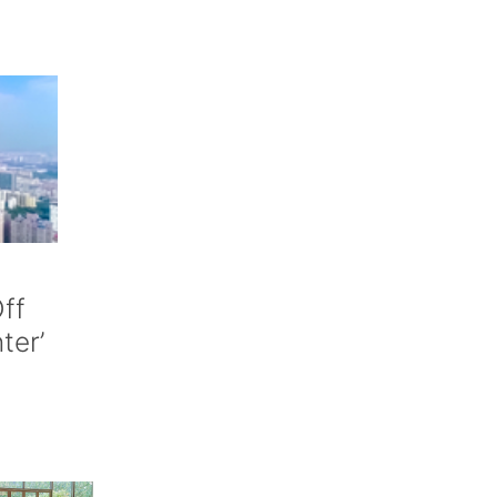
ff
nter’