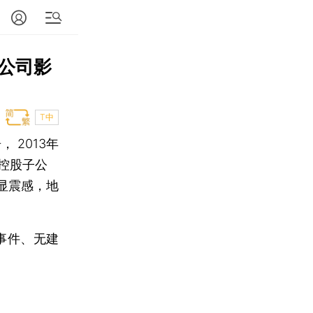
公司影
T中
， 2013年
Ａ控股子公
显震感，地
事件、无建