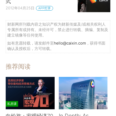
式
2012年04月25日
APP打开
财新网所刊载内容之知识产权为财新传媒及/或相关权利人
专属所有或持有。未经许可，禁止进行转载、摘编、复制及
建立镜像等任何使用。
如有意愿转载，请发邮件至
hello@caixin.com
，获得书面
确认及授权后，方可转载。
推荐阅读
私房课
In Depth: As
向松祚：宏观经济70