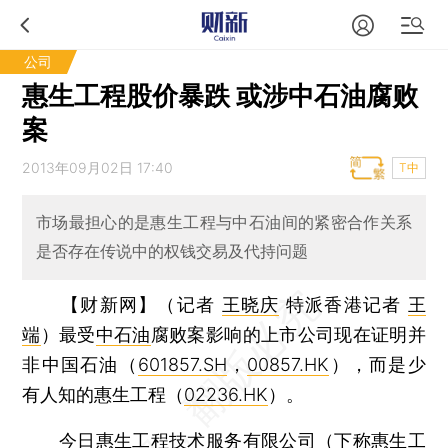
公司
惠生工程股价暴跌 或涉中石油腐败
案
2013年09月02日 17:40
T中
市场最担心的是惠生工程与中石油间的紧密合作关系
是否存在传说中的权钱交易及代持问题
【财新网】（记者
王晓庆
特派香港记者
王
端
）
最受
中石油
腐败案影响的上市公司现在证明并
非中国石油（
601857.SH
，
00857.HK
），而是少
有人知的惠生工程（
02236.HK
）。
今日惠生工程技术服务有限公司（下称惠生工