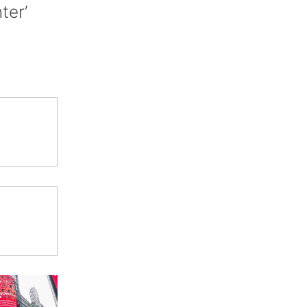
nter’