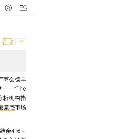
T中
产商会德丰
—“The
，分析机构指
港豪宅
市场
结余416－