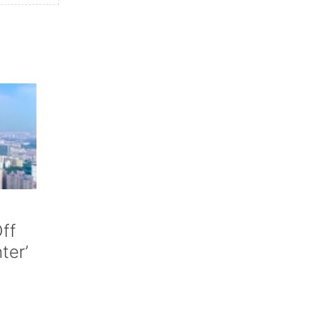
ff
nter’