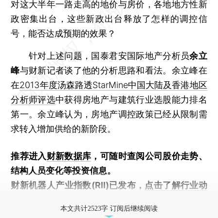
对这大半年一路走高的地价与房价，各地地方性新
政密集出台，这些新政出台释放了怎样的调控信
号，能否达成预期的效果？
针对上述问题，国泰君安国际地产分析员
余立
峰
与财新记者谈了他的分析思路和看法。余立峰在
在
2013年度汤森路透StarMine中国大陆及香港地区
分析师评选
中获得房地产与建筑行业选股能力排名
第一。余立峰认为，房地产调控政策已经从限制需
求转入增加供给的新阶段。
推荐进入
财新数据库
，可随时查阅公司股价走势、
结构人员变化等投资信息。
财新机器人产业指数(RII)已发布，
点击了解行业动
态
本文共计2523字 订阅后继续阅读