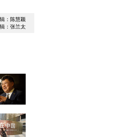
辑：陈慧颖
辑：张兰太