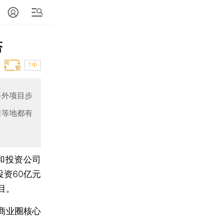
塔
T中
海外项目步
国等地都有
和投资公司
投资60亿元
目。
商业圈核心