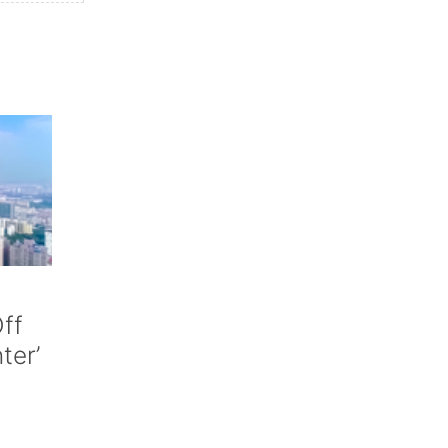
ff
nter’