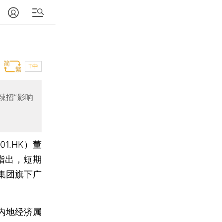
T中
辣招”影响
01.HK）董
指出，短期
集团旗下广
内地经济属